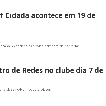
ef Cidadã acontece em 19 de
Alerta: golpi
Aproveite a parceria da Apcef
WhatsApp e e
com o Sesi e invista em saúde
enviar falsa
e momentos de lazer!
sobre process
roca de experiências e fortalecimento de parcerias
ro de Redes no clube dia 7 de
iar e desenvolver novos projetos.