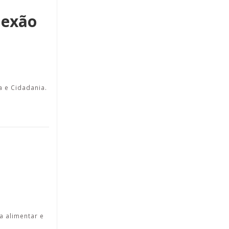
nexão
a e Cidadania.
a alimentar e