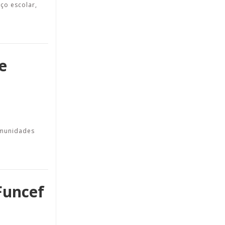
ço escolar,
e
omunidades
Funcef