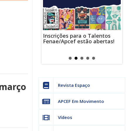
Inscrições para o Talentos
stas usam
Cha
Fenae/Apcef estão abertas!
-mail para
ind
s mensagens
man
os judiciais
can
 março
Revista Espaço
APCEF Em Movimento
Vídeos