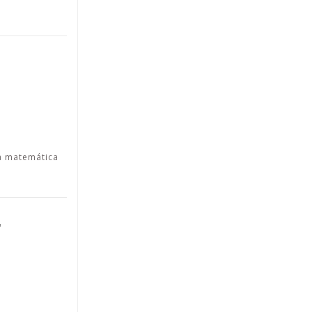
a matemática
r