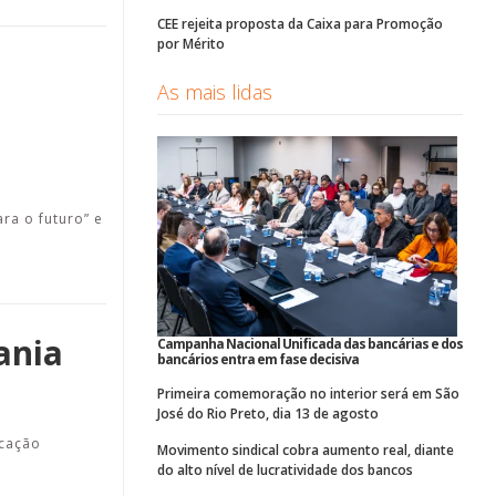
CEE rejeita proposta da Caixa para Promoção
por Mérito
As mais lidas
ra o futuro” e
ania
Campanha Nacional Unificada das bancárias e dos
bancários entra em fase decisiva
Primeira comemoração no interior será em São
José do Rio Preto, dia 13 de agosto
ucação
Movimento sindical cobra aumento real, diante
do alto nível de lucratividade dos bancos