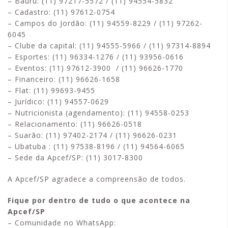
– Bauru: (11) 97217-5572 / (11) 94554-5832
– Cadastro: (11) 97612-0754
– Campos do Jordão: (11) 94559-8229 / (11) 97262-
6045
– Clube da capital: (11) 94555-5966 / (11) 97314-8894
– Esportes: (11) 96334-1276 / (11) 93956-0616
– Eventos: (11) 97612-3900 / (11) 96626-1770
– Financeiro: (11) 96626-1658
– Flat: (11) 99693-9455
– Jurídico: (11) 94557-0629
– Nutricionista (agendamento): (11) 94558-0253
– Relacionamento: (11) 96626-0518
– Suarão: (11) 97402-2174 / (11) 96626-0231
– Ubatuba : (11) 97538-8196 / (11) 94564-6065
– Sede da Apcef/SP: (11) 3017-8300
A Apcef/SP agradece a compreensão de todos.
Fique por dentro de tudo o que acontece na
Apcef/SP
– Comunidade no WhatsApp: