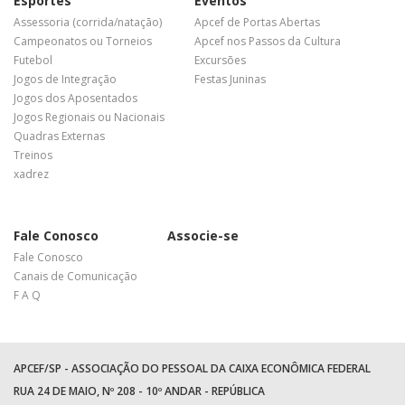
Esportes
Eventos
Assessoria (corrida/natação)
Apcef de Portas Abertas
Campeonatos ou Torneios
Apcef nos Passos da Cultura
Futebol
Excursões
Jogos de Integração
Festas Juninas
Jogos dos Aposentados
Jogos Regionais ou Nacionais
Quadras Externas
Treinos
xadrez
Fale Conosco
Associe-se
Fale Conosco
Canais de Comunicação
F A Q
APCEF/SP - ASSOCIAÇÃO DO PESSOAL DA CAIXA ECONÔMICA FEDERAL
RUA 24 DE MAIO, Nº 208 - 10º ANDAR - REPÚBLICA