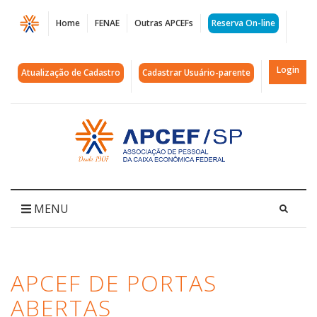
Página
Home
FENAE
Outras APCEFs
Reserva On-line
Arquivos
Apcef
Login
Atualização de Cadastro
Cadastrar Usuário-parente
de
Portas
Acessar
página
Abertas
inicial
|
APCEF/SP
MENU
APCEF DE PORTAS
ABERTAS