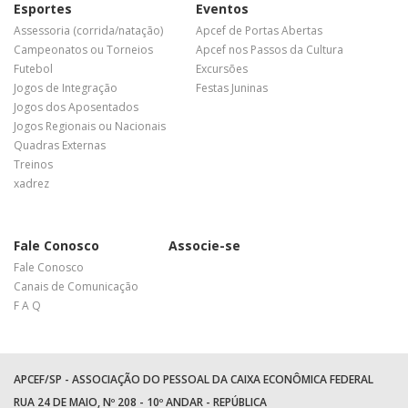
Esportes
Eventos
Assessoria (corrida/natação)
Apcef de Portas Abertas
Campeonatos ou Torneios
Apcef nos Passos da Cultura
Futebol
Excursões
Jogos de Integração
Festas Juninas
Jogos dos Aposentados
Jogos Regionais ou Nacionais
Quadras Externas
Treinos
xadrez
Fale Conosco
Associe-se
Fale Conosco
Canais de Comunicação
F A Q
APCEF/SP - ASSOCIAÇÃO DO PESSOAL DA CAIXA ECONÔMICA FEDERAL
RUA 24 DE MAIO, Nº 208 - 10º ANDAR - REPÚBLICA