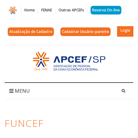
Página
Home
FENAE
Outras APCEFs
Reserva On-line
FUNCEF
-
Login
Atualização de Cadastro
Cadastrar Usuário-parente
APCEF-
SP
Acessar
página
|
inicial
Notícias
e
MENU
Informes
FUNCEF