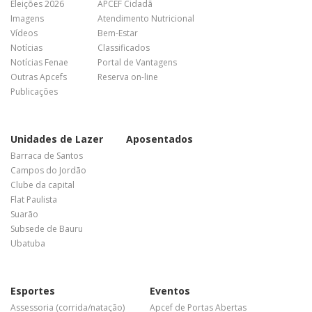
Eleições 2026
APCEF Cidadã
Imagens
Atendimento Nutricional
Vídeos
Bem-Estar
Notícias
Classificados
Notícias Fenae
Portal de Vantagens
Outras Apcefs
Reserva on-line
Publicações
Unidades de Lazer
Aposentados
Barraca de Santos
Campos do Jordão
Clube da capital
Flat Paulista
Suarão
Subsede de Bauru
Ubatuba
Esportes
Eventos
Assessoria (corrida/natação)
Apcef de Portas Abertas