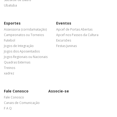
Ubatuba
Esportes
Eventos
Assessoria (corrida/natação)
Apcef de Portas Abertas
Campeonatos ou Torneios
Apcef nos Passos da Cultura
Futebol
Excursões
Jogos de Integração
Festas Juninas
Jogos dos Aposentados
Jogos Regionais ou Nacionais
Quadras Externas
Treinos
xadrez
Fale Conosco
Associe-se
Fale Conosco
Canais de Comunicação
F A Q