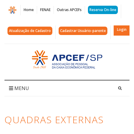
Página
Home
FENAE
Outras APCEFs
Reserva On-line
Arquivos
Quadras
Login
Atualização de Cadastro
Cadastrar Usuário-parente
Externas
|
Acessar
página
APCEF/SP
inicial
MENU
QUADRAS EXTERNAS