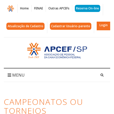
Página
Home
FENAE
Outras APCEFs
Reserva On-line
Arquivos
Campeonatos
Login
Atualização de Cadastro
Cadastrar Usuário-parente
ou
Torneios
Acessar
página
|
inicial
APCEF/SP
MENU
CAMPEONATOS OU
TORNEIOS