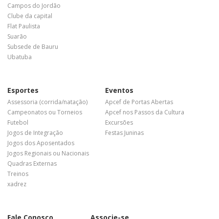
Campos do Jordão
Clube da capital
Flat Paulista
Suarão
Subsede de Bauru
Ubatuba
Esportes
Eventos
Assessoria (corrida/natação)
Apcef de Portas Abertas
Campeonatos ou Torneios
Apcef nos Passos da Cultura
Futebol
Excursões
Jogos de Integração
Festas Juninas
Jogos dos Aposentados
Jogos Regionais ou Nacionais
Quadras Externas
Treinos
xadrez
Fale Conosco
Associe-se