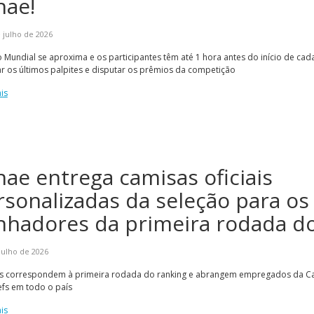
nae!
 julho de 2026
o Mundial se aproxima e os participantes têm até 1 hora antes do início de cad
ar os últimos palpites e disputar os prêmios da competição
is
nae entrega camisas oficiais
rsonalizadas da seleção para os
nhadores da primeira rodada d
julho de 2026
s correspondem à primeira rodada do ranking e abrangem empregados da Ca
efs em todo o país
is