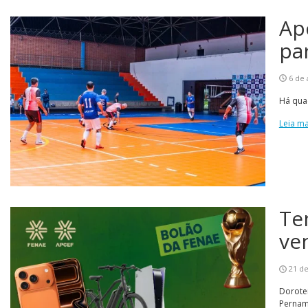
Ap
pa
6 de 
Há quad
Leia ma
Te
ve
21 de
Dorotei
Pernam