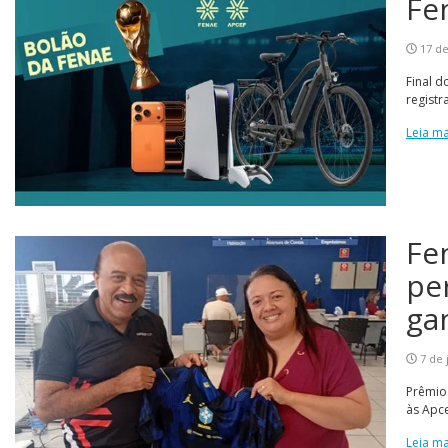
Fe
17 de
Final d
registr
Leia ma
Fe
pe
ga
7 de 
Prêmio
às Apc
Leia ma