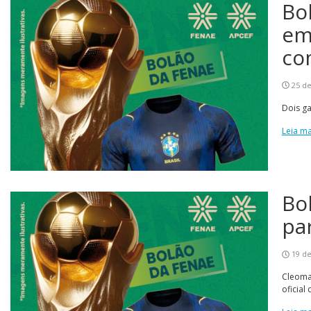
Bo
em
co
25 de
Dois g
Leia ma
Bo
par
19 de
Cleomar
oficial