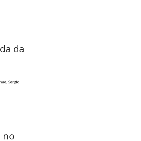
s
ada da
nae, Sergio
o no