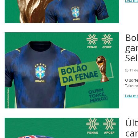
Leia ma
Bo
ga
Sel
11 de
O sorte
Takemot
Leia ma
Úl
ca