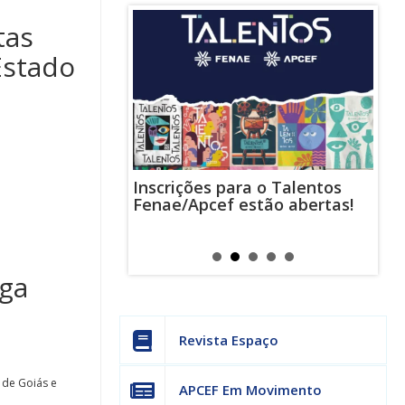
tas
Estado
Inscrições para o Talentos
stas usam
Cha
Fenae/Apcef estão abertas!
-mail para
ind
s mensagens
man
os judiciais
can
lga
Revista Espaço
 de Goiás e
APCEF Em Movimento