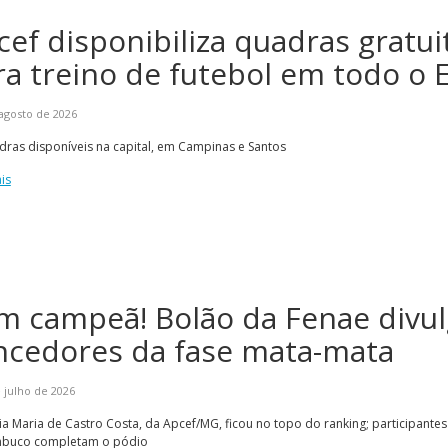
cef disponibiliza quadras gratui
ra treino de futebol em todo o 
agosto de 2026
ras disponíveis na capital, em Campinas e Santos
is
Alerta: golpi
Aproveite a parceria da Apcef
WhatsApp e e
com o Sesi e invista em saúde
enviar falsa
e momentos de lazer!
sobre process
m campeã! Bolão da Fenae divu
ncedores da fase mata-mata
 julho de 2026
a Maria de Castro Costa, da Apcef/MG, ficou no topo do ranking; participantes
buco completam o pódio