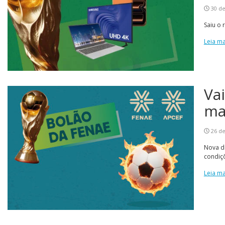
30 de
Saiu o 
Leia ma
Va
ma
26 de
Nova d
condiç
Leia ma