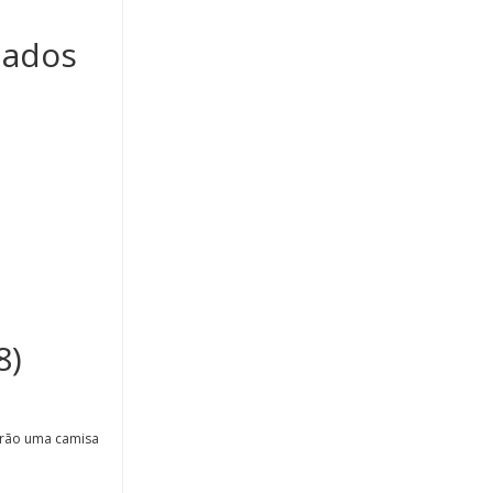
iados
8)
berão uma camisa