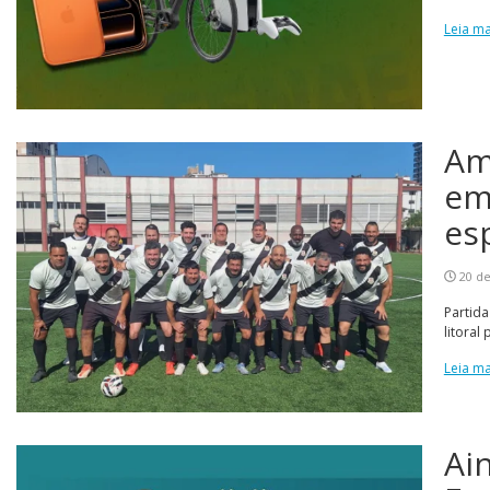
Leia ma
Am
em
es
20 de
Partida
litoral 
Leia ma
Ai