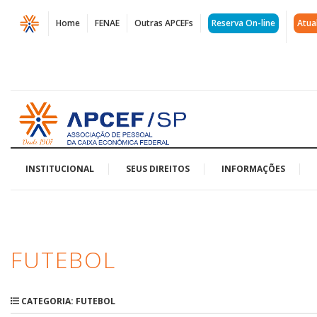
Página
Home
FENAE
Outras APCEFs
Reserva On-line
Atua
Arquivos
Futebol
|
Acessar
APCEF/SP
página
inicial
INSTITUCIONAL
SEUS DIREITOS
INFORMAÇÕES
FUTEBOL
CATEGORIA: FUTEBOL