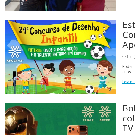
Es
Co
Ap
1 de 
Podem 
anos
Leia ma
Bo
co
TV