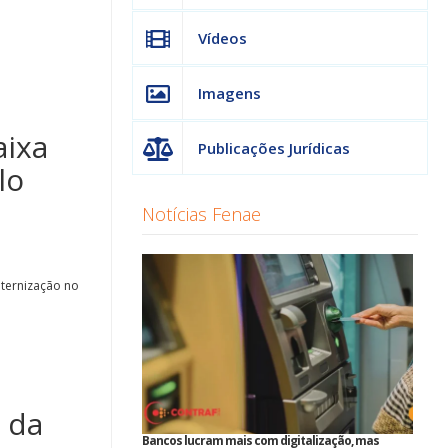
Vídeos
Imagens
aixa
Publicações Jurídicas
lo
Notícias Fenae
aternização no
 da
Bancos lucram mais com digitalização, mas