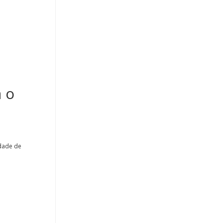
 o
dade de