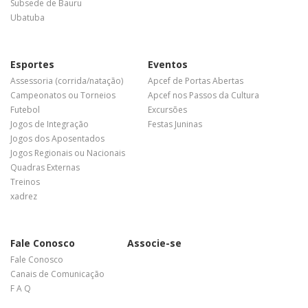
Subsede de Bauru
Ubatuba
Esportes
Eventos
Assessoria (corrida/natação)
Apcef de Portas Abertas
Campeonatos ou Torneios
Apcef nos Passos da Cultura
Futebol
Excursões
Jogos de Integração
Festas Juninas
Jogos dos Aposentados
Jogos Regionais ou Nacionais
Quadras Externas
Treinos
xadrez
Fale Conosco
Associe-se
Fale Conosco
Canais de Comunicação
F A Q