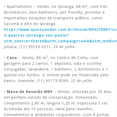
2
• Apartamento – Vendo, no Ipiranga, 68 m
, com três
dormitórios, dois banheiros, pet-friendly, próximo a
importantes estações de transporte público, como
Sacomã e Alto do Ipiranga.
https://www.quintoandar.com.br/imovel/894270897/c
3-quartos-ipiranga-sao-paulo?
utm_source=shared&utm_campaign=sale&utm_mediu
Juliana, (11) 99534-0211.
24 de julho.
2
•
Casa
– Vendo, 80 m
, no Centro de Cotia, com
garagem para 2 carros, 1 depósito, sala e cozinha
conjugadas, lavanderia, 1 banheiro, 2 dormitórios e 1
quintal nos fundos. O imóvel pode ser financiado pelo
banco. Ivaneide, (11) 95173-8569.
22 de julho.
•
Mesa de Reunião MDF
– Vendo, utilizada por 30 dias,
em perfeito estado de conservação. Dimensões:
comprimento 2,80 m; largura 1,20 m; espessura 5 cm.
Acomoda até 10 pessoas, ideal para reuniões,
treinamentos e ambientes corporativos. Com 8 portas