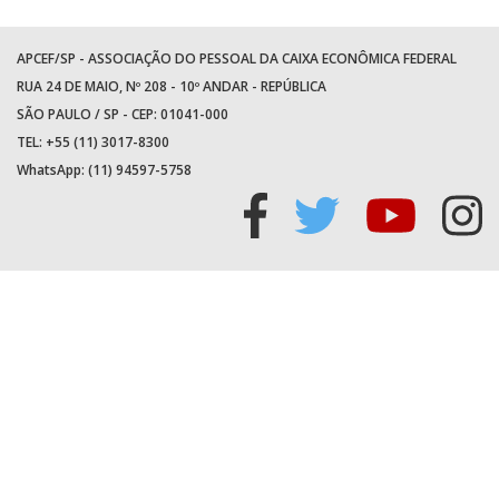
APCEF/SP - ASSOCIAÇÃO DO PESSOAL DA CAIXA ECONÔMICA FEDERAL
RUA 24 DE MAIO, Nº 208 - 10º ANDAR - REPÚBLICA
SÃO PAULO / SP - CEP: 01041-000
TEL: +55 (11) 3017-8300
WhatsApp:
(11) 94597-5758
Acessar
Acessar
Acess
Ac
facebook
twitter
youtu
in