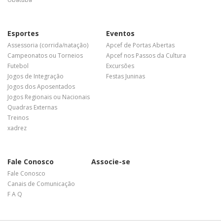
Esportes
Eventos
Assessoria (corrida/natação)
Apcef de Portas Abertas
Campeonatos ou Torneios
Apcef nos Passos da Cultura
Futebol
Excursões
Jogos de Integração
Festas Juninas
Jogos dos Aposentados
Jogos Regionais ou Nacionais
Quadras Externas
Treinos
xadrez
Fale Conosco
Associe-se
Fale Conosco
Canais de Comunicação
F A Q