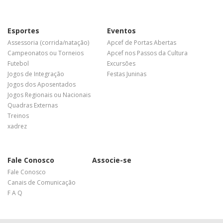
Esportes
Eventos
Assessoria (corrida/natação)
Apcef de Portas Abertas
Campeonatos ou Torneios
Apcef nos Passos da Cultura
Futebol
Excursões
Jogos de Integração
Festas Juninas
Jogos dos Aposentados
Jogos Regionais ou Nacionais
Quadras Externas
Treinos
xadrez
Fale Conosco
Associe-se
Fale Conosco
Canais de Comunicação
F A Q