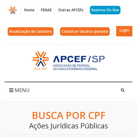
Página
Home
FENAE
Outras APCEFs
Reserva On-line
Ações
Jurídicas
Login
Atualização de Cadastro
Cadastrar Usuário-parente
Públicas
|
Acessar
página
APCEF/SP
inicial
MENU
BUSCA POR CPF
Ações Jurídicas Públicas