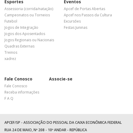
Esportes
Eventos
Assessoria (corrida/natação)
Apcef de Portas Abertas
Campeonatos ou Torneios
Apcef nos Passos da Cultura
Futebol
Excursões
Jogos de Integração
Festas Juninas
Jogos dos Aposentados
Jogos Regionais ou Nacionais
Quadras Externas
Treinos
xadrez
Fale Conosco
Associe-se
Fale Conosco
Receba informações
F A Q
APCEF/SP - ASSOCIAÇÃO DO PESSOAL DA CAIXA ECONÔMICA FEDERAL
RUA 24 DE MAIO, Nº 208 - 10º ANDAR - REPÚBLICA