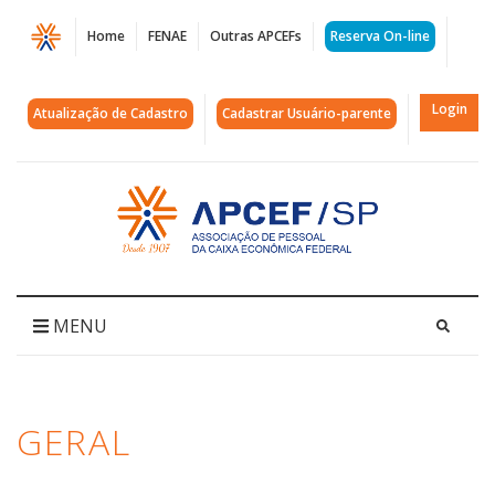
Página
Home
FENAE
Outras APCEFs
Reserva On-line
Arquivos
Geral
Login
Atualização de Cadastro
Cadastrar Usuário-parente
|
APCEF/SP
Acessar
página
inicial
MENU
GERAL