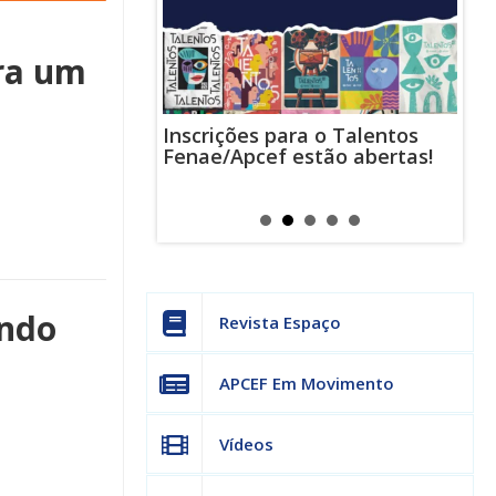
ara um
Inscrições para o Talentos
stas usam
Cha
Fenae/Apcef estão abertas!
-mail para
ind
s mensagens
man
os judiciais
can
undo
Revista Espaço
APCEF Em Movimento
Vídeos