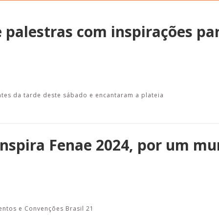
de palestras com inspirações p
Alerta: golpi
Aproveite a parceria da Apcef
WhatsApp e e
com o Sesi e invista em saúde
enviar falsa
e momentos de lazer!
sobre process
antes da tarde deste sábado e encantaram a plateia
o Inspira Fenae 2024, por um m
ventos e Convenções Brasil 21