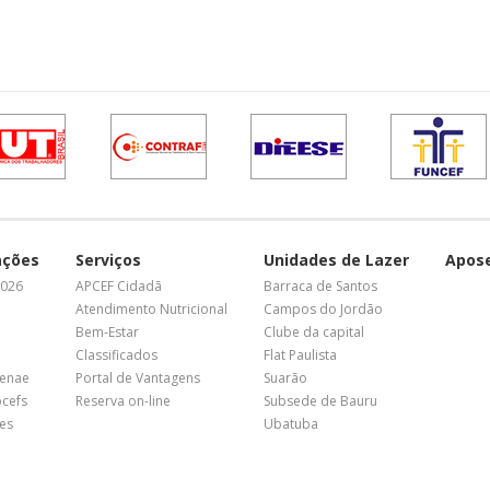
ações
Serviços
Unidades de Lazer
Apos
2026
APCEF Cidadã
Barraca de Santos
Atendimento Nutricional
Campos do Jordão
Bem-Estar
Clube da capital
Classificados
Flat Paulista
Fenae
Portal de Vantagens
Suarão
pcefs
Reserva on-line
Subsede de Bauru
es
Ubatuba