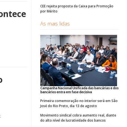
CEE rejeita proposta da Caixa para Promoção
contece
por Mérito
As mais lidas
o
Campanha Nacional Unificada das bancárias e dos
bancários entra em fase decisiva
Primeira comemoração no interior será em São
José do Rio Preto, dia 13 de agosto
Movimento sindical cobra aumento real, diante
K
do alto nível de lucratividade dos bancos