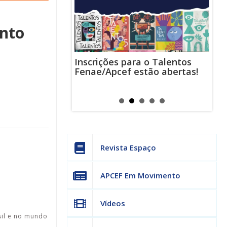
ento
Inscrições para o Talentos
stas usam
Cha
Fenae/Apcef estão abertas!
-mail para
ind
s mensagens
man
os judiciais
can
Revista Espaço
APCEF Em Movimento
Vídeos
sil e no mundo