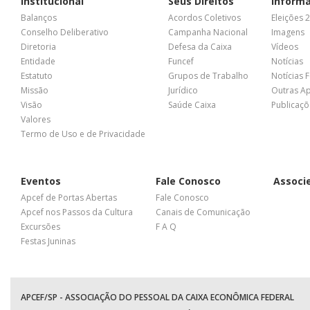
Institucional
Seus Direitos
Inform
Balanços
Acordos Coletivos
Eleições 
Conselho Deliberativo
Campanha Nacional
Imagens
Diretoria
Defesa da Caixa
Vídeos
Entidade
Funcef
Notícias
Estatuto
Grupos de Trabalho
Notícias 
Missão
Jurídico
Outras A
Visão
Saúde Caixa
Publicaçõ
Valores
Termo de Uso e de Privacidade
Eventos
Fale Conosco
Associ
Apcef de Portas Abertas
Fale Conosco
Apcef nos Passos da Cultura
Canais de Comunicação
Excursões
F A Q
Festas Juninas
APCEF/SP - ASSOCIAÇÃO DO PESSOAL DA CAIXA ECONÔMICA FEDERAL