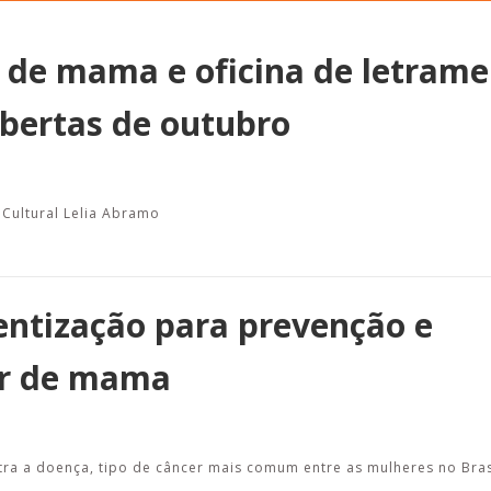
r de mama e oficina de letram
Abertas de outubro
Alerta: golpi
Aproveite a parceria da Apcef
WhatsApp e e
com o Sesi e invista em saúde
enviar falsa
e momentos de lazer!
sobre process
 Cultural Lelia Abramo
entização para prevenção e
er de mama
tra a doença, tipo de câncer mais comum entre as mulheres no Bra