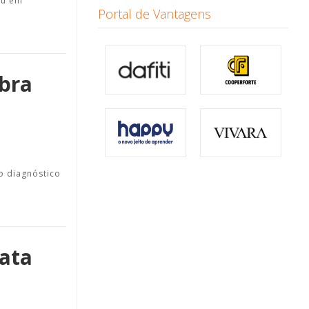
nu em
Portal de Vantagens
bra
o diagnóstico
tata