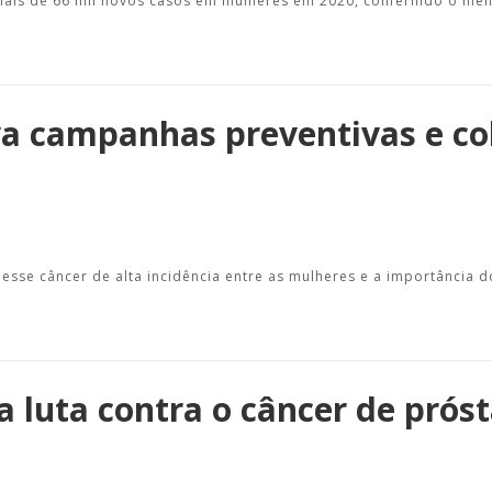
 mais de 66 mil novos casos em mulheres em 2020, conferindo o me
va campanhas preventivas e co
sse câncer de alta incidência entre as mulheres e a importância d
 luta contra o câncer de prós