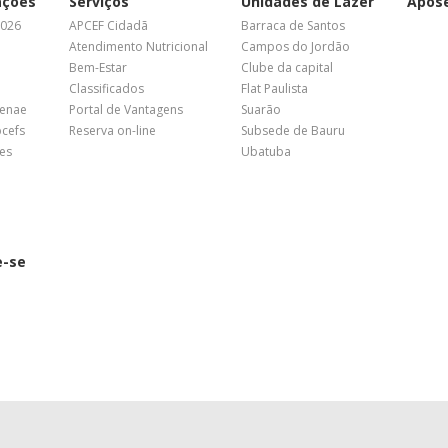
ações
Serviços
Unidades de Lazer
Apos
2026
APCEF Cidadã
Barraca de Santos
Atendimento Nutricional
Campos do Jordão
Bem-Estar
Clube da capital
Classificados
Flat Paulista
Fenae
Portal de Vantagens
Suarão
pcefs
Reserva on-line
Subsede de Bauru
es
Ubatuba
e-se