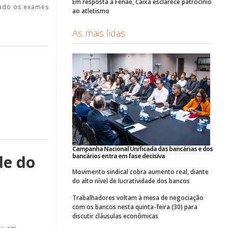
Em resposta à Fenae, Caixa esclarece patrocínio
lado os exames
ao atletismo
As mais lidas
Campanha Nacional Unificada das bancárias e dos
bancários entra em fase decisiva
de do
Movimento sindical cobra aumento real, diante
do alto nível de lucratividade dos bancos
Trabalhadores voltam à mesa de negociação
com os bancos nesta quinta-feira (30) para
discutir cláusulas econômicas