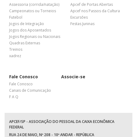
Assessoria (corrida/natação)
Apcef de Portas Abertas
Campeonatos ou Torneios
Apcef nos Passos da Cultura
Futebol
Excursões
Jogos de Integração
Festas Juninas
Jogos dos Aposentados
Jogos Regionais ou Nacionais
Quadras Externas
Treinos
xadrez
Fale Conosco
Associe-se
Fale Conosco
Canais de Comunicação
F A Q
APCEF/SP - ASSOCIAÇÃO DO PESSOAL DA CAIXA ECONÔMICA
FEDERAL
RUA 24 DE MAIO, Nº 208 - 10º ANDAR - REPÚBLICA