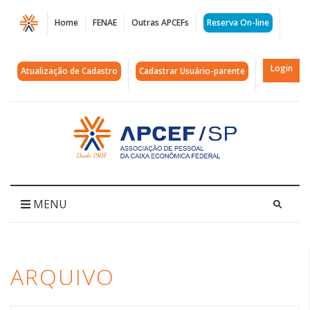
Página
Home
FENAE
Outras APCEFs
Reserva On-line
Arquivos
arena
Login
Atualização de Cadastro
Cadastrar Usuário-parente
|
APCEF/SP
Acessar
página
inicial
MENU
ARQUIVO