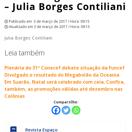
– Julia Borges Contiliani
APCEF/SP
Publicado em
3 de março de 2017 / Hora: 09:15
Atualizado em
3 de março de 2017 / Hora: 09:15
Julia Borges Contiliani
Leia também
Plenária do 31º Conecef debate situação da Funcef
Divulgado o resultado do Megabolão da Oceania
Em Suarão, Natal será celebrado com ceia. Confira,
também, as promoções válidas até dezembro nas
Colônias
Compartilhe:
Revista Espaço