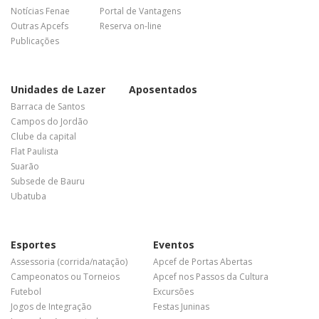
Notícias Fenae
Portal de Vantagens
Outras Apcefs
Reserva on-line
Publicações
Unidades de Lazer
Aposentados
Barraca de Santos
Campos do Jordão
Clube da capital
Flat Paulista
Suarão
Subsede de Bauru
Ubatuba
Esportes
Eventos
Assessoria (corrida/natação)
Apcef de Portas Abertas
Campeonatos ou Torneios
Apcef nos Passos da Cultura
Futebol
Excursões
Jogos de Integração
Festas Juninas