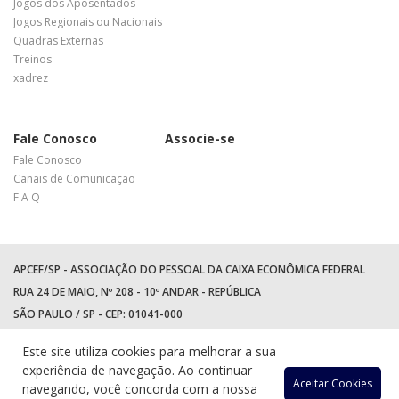
Jogos dos Aposentados
Jogos Regionais ou Nacionais
Quadras Externas
Treinos
xadrez
Fale Conosco
Associe-se
Fale Conosco
Canais de Comunicação
F A Q
APCEF/SP - ASSOCIAÇÃO DO PESSOAL DA CAIXA ECONÔMICA FEDERAL
RUA 24 DE MAIO, Nº 208 - 10º ANDAR - REPÚBLICA
SÃO PAULO / SP - CEP: 01041-000
TEL: +55 (11) 3017-8300
Este site utiliza cookies para melhorar a sua
WhatsApp:
(11) 94597-5758
experiência de navegação. Ao continuar
Acessar
Acessar
Acess
Ac
Aceitar Cookies
navegando, você concorda com a nossa