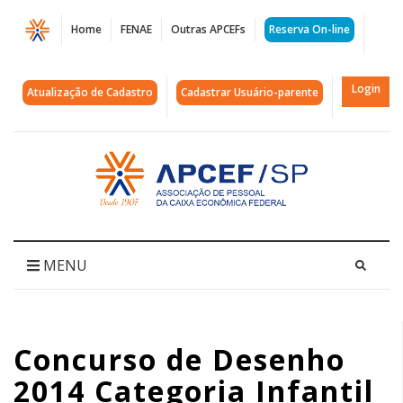
Página
Home
FENAE
Outras APCEFs
Reserva On-line
Concurso
de
Login
Atualização de Cadastro
Cadastrar Usuário-parente
Desenho
2014
Acessar
página
Categoria
inicial
Infantil
-
MENU
Julia
Borges
Concurso de Desenho
Contiliani
2014 Categoria Infantil
|