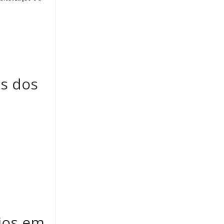
ês dos
ios em