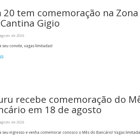
a 20 tem comemoração na Zona 
 Cantina Gigio
agosto de 2026
 seu convite, vagas limitadas!
is
Alerta: golpi
Aproveite a parceria da Apcef
WhatsApp e e
com o Sesi e invista em saúde
enviar falsa
e momentos de lazer!
sobre process
uru recebe comemoração do M
ncário em 18 de agosto
agosto de 2026
a seu ingresso e venha comemorar conosco o Mês do Bancário! Vagas limitada