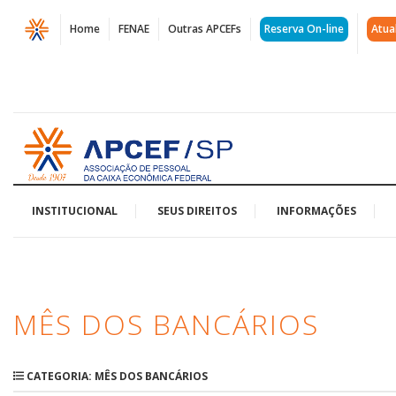
Página
Home
FENAE
Outras APCEFs
Reserva On-line
Atua
Arquivos
Mês
dos
Acessar
Bancários
página
inicial
|
APCEF/SP
INSTITUCIONAL
SEUS DIREITOS
INFORMAÇÕES
MÊS DOS BANCÁRIOS
CATEGORIA: MÊS DOS BANCÁRIOS