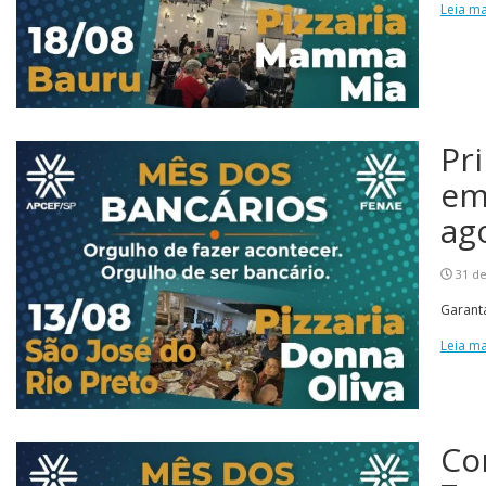
Leia ma
Pr
em
ag
31 de
Garant
Leia ma
Co