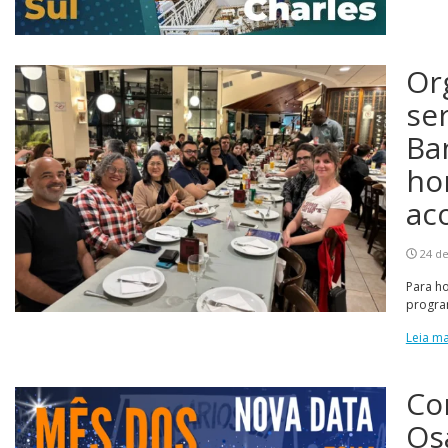
Or
se
Ba
ho
ac
24 de
Para ho
progra
Leia ma
Co
Os