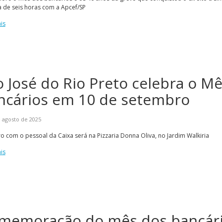
 de seis horas com a Apcef/SP
is
o José do Rio Preto celebra o M
ncários em 10 de setembro
 agosto de 2025
o com o pessoal da Caixa será na Pizzaria Donna Oliva, no Jardim Walkiria
is
memoração do mês dos bancár