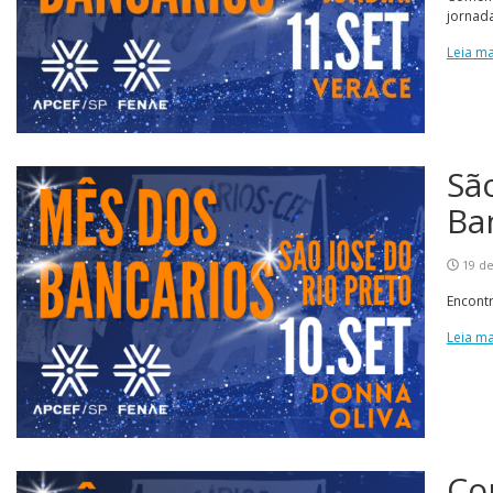
jornada
Leia ma
Sã
Ba
19 de
Encontr
Leia ma
Co