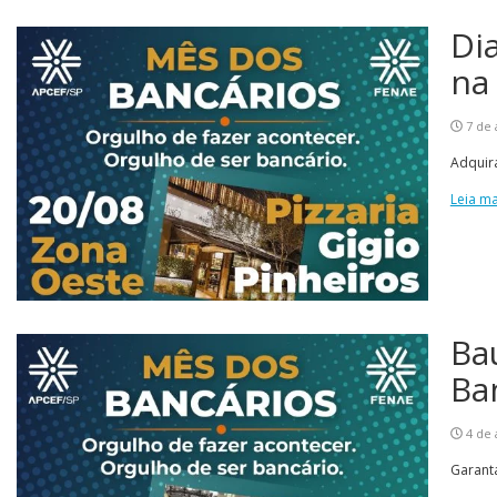
Di
na
7 de 
Adquira
Leia ma
Ba
Ba
4 de 
Garant