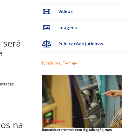
Vídeos
Imagens
 será
Publicações Jurídicas
e
Notícias Fenae
imitadas!
os na
Bancos lucram mais com digitalização, mas