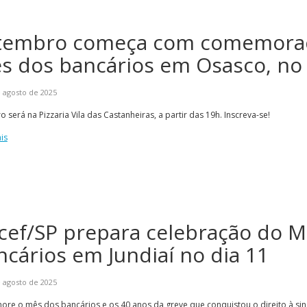
tembro começa com comemora
s dos bancários em Osasco, no 
 agosto de 2025
o será na Pizzaria Vila das Castanheiras, a partir das 19h. Inscreva-se!
is
cef/SP prepara celebração do M
ncários em Jundiaí no dia 11
 agosto de 2025
e o mês dos bancários e os 40 anos da greve que conquistou o direito à sind