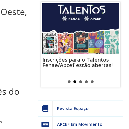
Oeste,
Inscrições para o Talentos
stas usam
Cha
Fenae/Apcef estão abertas!
-mail para
ind
s mensagens
man
os judiciais
can
ês do
Revista Espaço
s!
APCEF Em Movimento