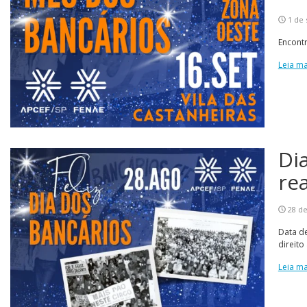
1 de
Encontr
Leia ma
Di
rea
28 de
Data de
direito
Leia ma