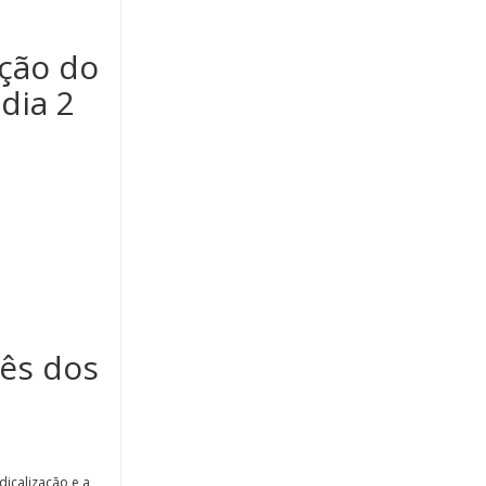
ção do
dia 2
ês dos
icalização e a