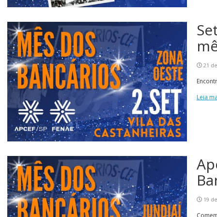
Se
mê
21 de
Encontr
Leia ma
Ap
Ba
19 de
Comemor