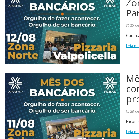
Zo
Par
30 de
Garant
Leia ma
Mê
co
pr
28 de
Encontr
Leia ma