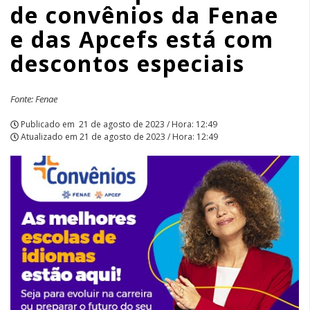
de convênios da Fenae
e
e das Apcefs está com
das
descontos especiais
Apcefs
está
Fonte: Fenae
com
Publicado em
21 de agosto de 2023 / Hora: 12:49
Atualizado em
21 de agosto de 2023 / Hora: 12:49
descontos
especiais
|
APCEF/SP