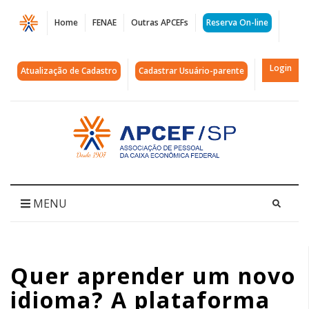
Página
Home
FENAE
Outras APCEFs
Reserva On-line
Quer
aprender
Login
Atualização de Cadastro
Cadastrar Usuário-parente
um
novo
Acessar
página
idioma?
inicial
A
plataforma
MENU
de
convênios
Quer aprender um novo
da
idioma? A plataforma
Fenae