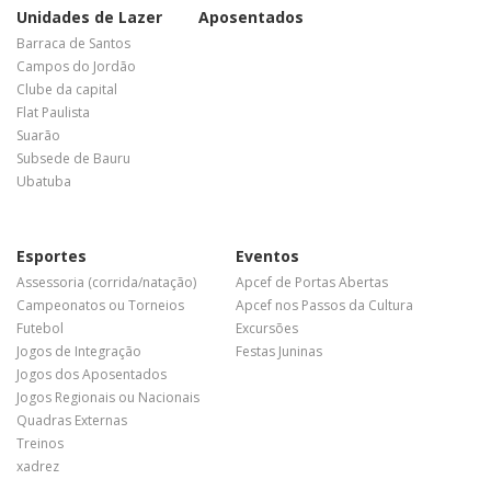
Unidades de Lazer
Aposentados
Barraca de Santos
Campos do Jordão
Clube da capital
Flat Paulista
Suarão
Subsede de Bauru
Ubatuba
Esportes
Eventos
Assessoria (corrida/natação)
Apcef de Portas Abertas
Campeonatos ou Torneios
Apcef nos Passos da Cultura
Futebol
Excursões
Jogos de Integração
Festas Juninas
Jogos dos Aposentados
Jogos Regionais ou Nacionais
Quadras Externas
Treinos
xadrez