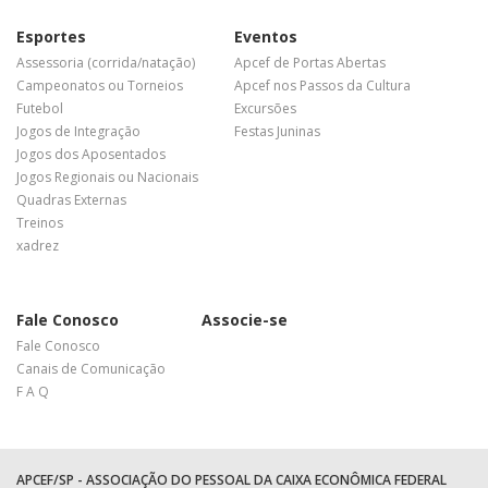
Esportes
Eventos
Assessoria (corrida/natação)
Apcef de Portas Abertas
Campeonatos ou Torneios
Apcef nos Passos da Cultura
Futebol
Excursões
Jogos de Integração
Festas Juninas
Jogos dos Aposentados
Jogos Regionais ou Nacionais
Quadras Externas
Treinos
xadrez
Fale Conosco
Associe-se
Fale Conosco
Canais de Comunicação
F A Q
APCEF/SP - ASSOCIAÇÃO DO PESSOAL DA CAIXA ECONÔMICA FEDERAL