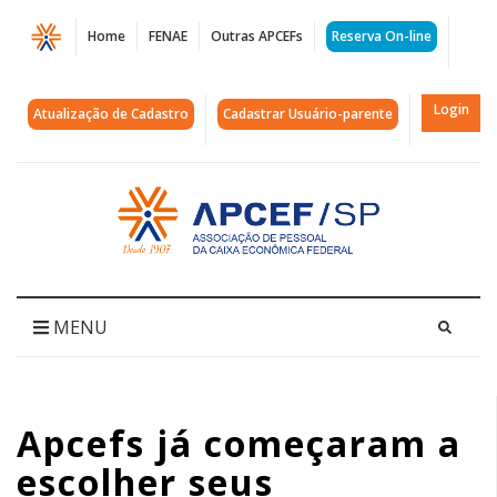
Página
Home
FENAE
Outras APCEFs
Reserva On-line
Apcefs
já
Login
Atualização de Cadastro
Cadastrar Usuário-parente
começaram
a
Acessar
página
escolher
inicial
seus
representantes
MENU
da
categoria
Apcefs já começaram a
música
escolher seus
no