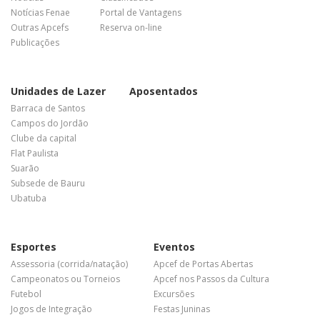
Notícias Fenae
Portal de Vantagens
Outras Apcefs
Reserva on-line
Publicações
Unidades de Lazer
Aposentados
Barraca de Santos
Campos do Jordão
Clube da capital
Flat Paulista
Suarão
Subsede de Bauru
Ubatuba
Esportes
Eventos
Assessoria (corrida/natação)
Apcef de Portas Abertas
Campeonatos ou Torneios
Apcef nos Passos da Cultura
Futebol
Excursões
Jogos de Integração
Festas Juninas