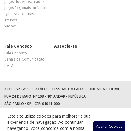
Jogos dos Aposentados
Jogos Regionais ou Nacionais
Quadras Externas
Treinos
xadrez
Fale Conosco
Associe-se
Fale Conosco
Canais de Comunicação
F A Q
APCEF/SP - ASSOCIAÇÃO DO PESSOAL DA CAIXA ECONÔMICA FEDERAL
RUA 24 DE MAIO, Nº 208 - 10º ANDAR - REPÚBLICA
SÃO PAULO / SP - CEP: 01041-000
TEL: +55 (11) 3017-8300
Este site utiliza cookies para melhorar a sua
WhatsApp:
(11) 94597-5758
experiência de navegação. Ao continuar
Acessar
Acessar
Acess
Ac
Aceitar Cookies
navegando, você concorda com a nossa