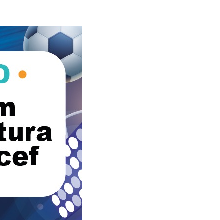
Alerta: golpi
Aproveite a parceria da Apcef
WhatsApp e e
com o Sesi e invista em saúde
enviar falsa
e momentos de lazer!
sobre process