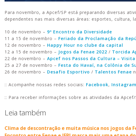
Para novembro, a Apcef/SP está preparando diversas ativi
dependentes nas mais diversas áreas: esportes, cultura, 
10 de novembro –
9º Encontro da Diversidade
11 a 15 de novembro –
Feriado da Proclamação da Repú
12 de novembro –
Happy Hour no clube da capital
12 a 15 de novembro –
Jogos da Fenae 2022
/
Torcida A
22 de novembro –
Apcef nos Passos da Cultura – Visit
25 a 27 de novembro –
Festa do Havaí, na Colônia de S
26 de novembro –
Desafio Esportivo
/
Talentos Fenae
n
:: Acompanhe nossas redes sociais:
Facebook
,
Instagra
:: Para receber informações sobre as atividades da Apcef
Leia também
Clima de descontração e muita música nos jogos da 
Encontro entre Fenae e IFRJ marca mais uma etapa do