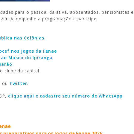
dades para o pessoal da ativa, aposentados, pensionistas e
lazer. Acompanhe a programação e participe:
blica nas Colônias
pcef nos Jogos da Fenae
a ao Museu do Ipiranga
uarão
o clube da capital
m
ou
Twitter
.
/SP,
clique aqui e cadastre seu número de WhatsApp
.
Fenae
s preparativos para os Jogos da Fenae 2026