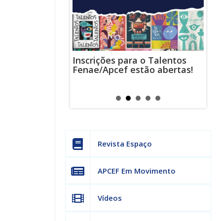
Inscrições para o Talentos
stas usam
Cha
Fenae/Apcef estão abertas!
-mail para
ind
s mensagens
man
os judiciais
can
Revista Espaço
APCEF Em Movimento
Vídeos