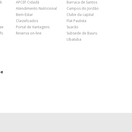
26
APCEF Cidadã
Barraca de Santos
Atendimento Nutricional
Campos do Jordão
Bem-Estar
Clube da capital
Classificados
Flat Paulista
nae
Portal de Vantagens
Suarão
fs
Reserva on-line
Subsede de Bauru
Ubatuba
se