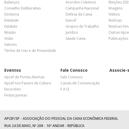
Balanços
Acordos Coletivos
Eleições 20
Conselho Deliberativo
Campanha Nacional
Imagens
Diretoria
Defesa da Caixa
Vídeos
Entidade
Funcef
Notícias
Estatuto
Grupos de Trabalho
Notícias Fe
Missão
Jurídico
Outras Apce
Visão
Saúde Caixa
Publicações
Valores
Termo de Uso e de Privacidade
Eventos
Fale Conosco
Associe-
Apcef de Portas Abertas
Fale Conosco
Apcef nos Passos da Cultura
Canais de Comunicação
Excursões
F A Q
Festas Juninas
APCEF/SP - ASSOCIAÇÃO DO PESSOAL DA CAIXA ECONÔMICA FEDERAL
RUA 24 DE MAIO, Nº 208 - 10º ANDAR - REPÚBLICA