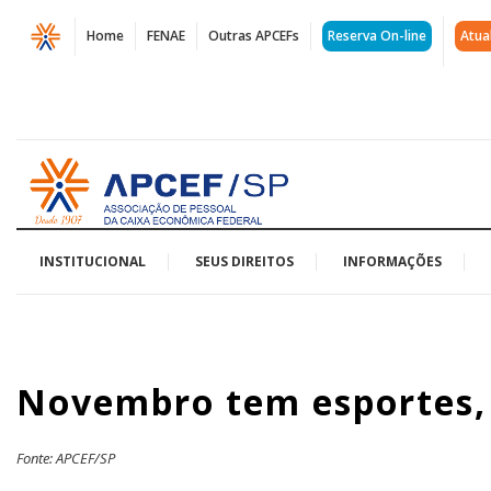
Página
Home
FENAE
Outras APCEFs
Reserva On-line
Atua
Novembro
tem
esportes,
Acessar
cultura
página
inicial
e
lazer
INSTITUCIONAL
SEUS DIREITOS
INFORMAÇÕES
na
Apcef/SP
Novembro tem esportes, 
|
APCEF/SP
Fonte: APCEF/SP