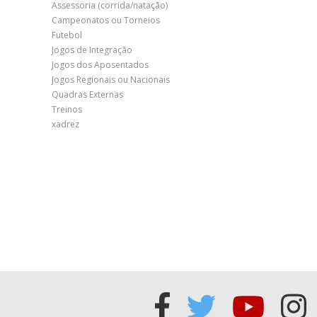
Assessoria (corrida/natação)
Campeonatos ou Torneios
Futebol
Jogos de Integração
Jogos dos Aposentados
Jogos Regionais ou Nacionais
Quadras Externas
Treinos
xadrez
Acessar
Acessar
Acess
Ac