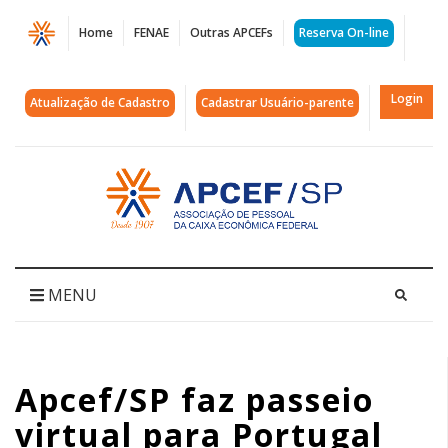
Página
Home
FENAE
Outras APCEFs
Reserva On-line
Apcef/SP
faz
Login
Atualização de Cadastro
Cadastrar Usuário-parente
passeio
virtual
Acessar
página
para
inicial
Portugal
|
MENU
APCEF/SP
Apcef/SP faz passeio
virtual para Portugal