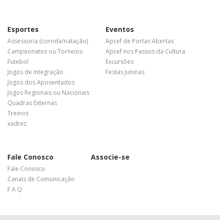
Esportes
Eventos
Assessoria (corrida/natação)
Apcef de Portas Abertas
Campeonatos ou Torneios
Apcef nos Passos da Cultura
Futebol
Excursões
Jogos de Integração
Festas Juninas
Jogos dos Aposentados
Jogos Regionais ou Nacionais
Quadras Externas
Treinos
xadrez
Fale Conosco
Associe-se
Fale Conosco
Canais de Comunicação
F A Q