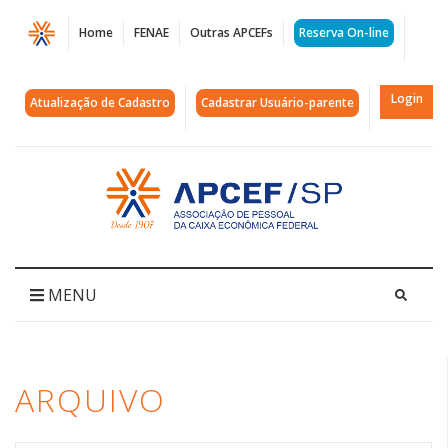
Página
Home
FENAE
Outras APCEFs
Reserva On-line
Arquivos
paulista
Login
Atualização de Cadastro
Cadastrar Usuário-parente
|
APCEF/SP
Acessar
página
inicial
MENU
ARQUIVO