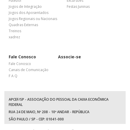
Futebol
Excursões
Jogos de Integração
Festas Juninas
Jogos dos Aposentados
Jogos Regionais ou Nacionais
Quadras Externas
Treinos
xadrez
Fale Conosco
Associe-se
Fale Conosco
Canais de Comunicação
F A Q
APCEF/SP - ASSOCIAÇÃO DO PESSOAL DA CAIXA ECONÔMICA
FEDERAL
RUA 24 DE MAIO, Nº 208 - 10º ANDAR - REPÚBLICA
SÃO PAULO / SP - CEP: 01041-000
TEL: +55 (11) 3017-8300