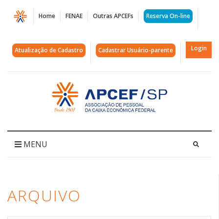
Página
Home
FENAE
Outras APCEFs
Reserva On-line
Arquivos
empregos
Login
Atualização de Cadastro
Cadastrar Usuário-parente
|
APCEF/SP
Acessar
página
inicial
MENU
ARQUIVO