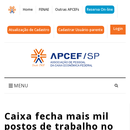
Página
Home
FENAE
Outras APCEFs
Reserva On-line
Caixa
fecha
Login
Atualização de Cadastro
Cadastrar Usuário-parente
mais
mil
Acessar
página
postos
inicial
de
trabalho
MENU
no
primeiro
Caixa fecha mais mil
semestre
postos de trabalho no
de