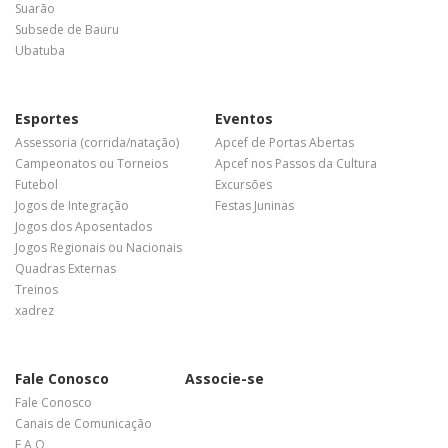
Suarão
Subsede de Bauru
Ubatuba
Esportes
Eventos
Assessoria (corrida/natação)
Apcef de Portas Abertas
Campeonatos ou Torneios
Apcef nos Passos da Cultura
Futebol
Excursões
Jogos de Integração
Festas Juninas
Jogos dos Aposentados
Jogos Regionais ou Nacionais
Quadras Externas
Treinos
xadrez
Fale Conosco
Associe-se
Fale Conosco
Canais de Comunicação
F A Q