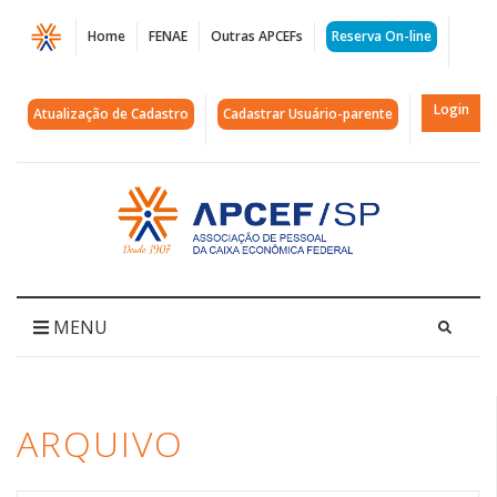
Página
Home
FENAE
Outras APCEFs
Reserva On-line
Arquivos
CPA
Login
Atualização de Cadastro
Cadastrar Usuário-parente
20
|
Acessar
página
APCEF/SP
inicial
MENU
ARQUIVO