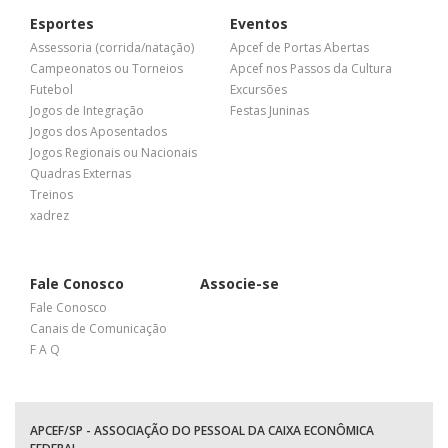
Esportes
Eventos
Assessoria (corrida/natação)
Apcef de Portas Abertas
Campeonatos ou Torneios
Apcef nos Passos da Cultura
Futebol
Excursões
Jogos de Integração
Festas Juninas
Jogos dos Aposentados
Jogos Regionais ou Nacionais
Quadras Externas
Treinos
xadrez
Fale Conosco
Associe-se
Fale Conosco
Canais de Comunicação
F A Q
APCEF/SP - ASSOCIAÇÃO DO PESSOAL DA CAIXA ECONÔMICA