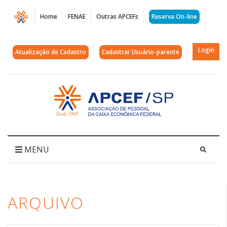
Página
Home
FENAE
Outras APCEFs
Reserva On-line
Arquivos
caixa
Login
Atualização de Cadastro
Cadastrar Usuário-parente
seguridade
|
Acessar
página
APCEF/SP
inicial
MENU
ARQUIVO