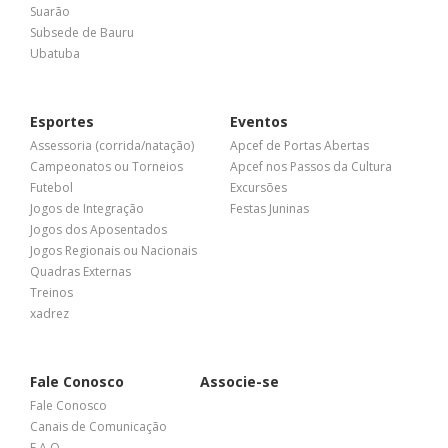
Suarão
Subsede de Bauru
Ubatuba
Esportes
Eventos
Assessoria (corrida/natação)
Apcef de Portas Abertas
Campeonatos ou Torneios
Apcef nos Passos da Cultura
Futebol
Excursões
Jogos de Integração
Festas Juninas
Jogos dos Aposentados
Jogos Regionais ou Nacionais
Quadras Externas
Treinos
xadrez
Fale Conosco
Associe-se
Fale Conosco
Canais de Comunicação
F A Q