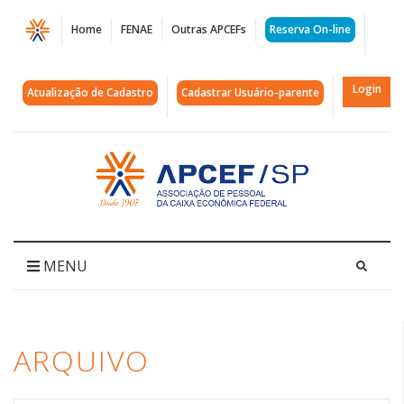
Página
Home
FENAE
Outras APCEFs
Reserva On-line
Arquivos
aposta
Login
Atualização de Cadastro
Cadastrar Usuário-parente
|
APCEF/SP
Acessar
página
inicial
MENU
ARQUIVO