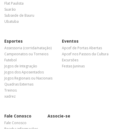
Flat Paulista
Suarão
Subsede de Bauru
Ubatuba
Esportes
Eventos
Assessoria (corrida/natação)
Apcef de Portas Abertas
Campeonatos ou Torneios
Apcef nos Passos da Cultura
Futebol
Excursões
Jogos de Integração
Festas Juninas
Jogos dos Aposentados
Jogos Regionais ou Nacionais
Quadras Externas
Treinos
xadrez
Fale Conosco
Associe-se
Fale Conosco
Receba informações