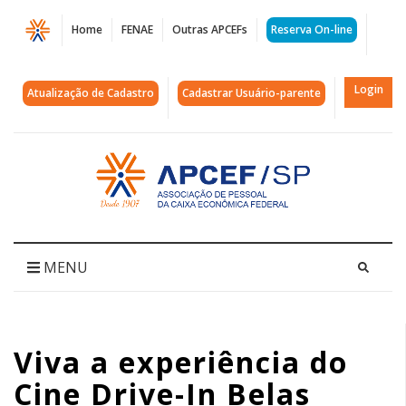
Página
Home
FENAE
Outras APCEFs
Reserva On-line
Viva
a
Login
Atualização de Cadastro
Cadastrar Usuário-parente
experiência
do
Acessar
página
Cine
inicial
Drive-
In
MENU
Belas
Artes.
Viva a experiência do
Ingressos
Cine Drive-In Belas
com