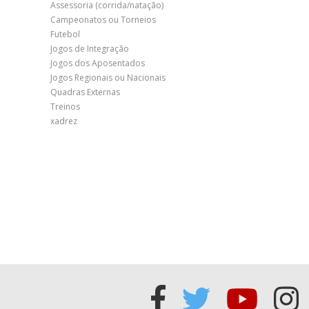
Assessoria (corrida/natação)
Campeonatos ou Torneios
Futebol
Jogos de Integração
Jogos dos Aposentados
Jogos Regionais ou Nacionais
Quadras Externas
Treinos
xadrez
Acessar
Acessar
Acess
Ac