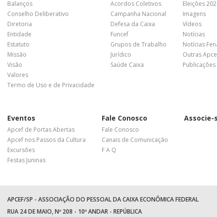
Balanços
Acordos Coletivos
Eleições 20
Conselho Deliberativo
Campanha Nacional
Imagens
Diretoria
Defesa da Caixa
Vídeos
Entidade
Funcef
Notícias
Estatuto
Grupos de Trabalho
Notícias Fe
Missão
Jurídico
Outras Apce
Visão
Saúde Caixa
Publicações
Valores
Termo de Uso e de Privacidade
Eventos
Fale Conosco
Associe-
Apcef de Portas Abertas
Fale Conosco
Apcef nos Passos da Cultura
Canais de Comunicação
Excursões
F A Q
Festas Juninas
APCEF/SP - ASSOCIAÇÃO DO PESSOAL DA CAIXA ECONÔMICA FEDERAL
RUA 24 DE MAIO, Nº 208 - 10º ANDAR - REPÚBLICA