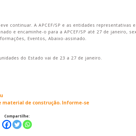
eve continuar. A APCEF/SP e as entidades representativas 
nado e encaminhe-o para a APCEF/SP até 27 de janeiro, sex
Alerta: golpi
Aproveite a parceria da Apcef
nformações, Eventos, Abaixo-assinado.
WhatsApp e e
com o Sesi e invista em saúde
enviar falsa
e momentos de lazer!
sobre process
idades do Estado vai de 23 a 27 de janeiro.
tu
 material de construção. Informe-se
Compartilhe: