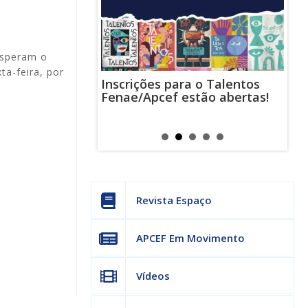
esperam o
ta-feira, por
Inscrições para o Talentos
stas usam
Cha
Fenae/Apcef estão abertas!
-mail para
ind
s mensagens
man
os judiciais
can
Revista Espaço
APCEF Em Movimento
Vídeos