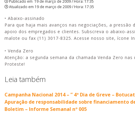
Publicado em
19 de março de 2009 / Hora: 17:35
Atualizado em
19 de março de 2009 / Hora: 17:35
vem!
• Abaixo-assinado
|
Para que haja mais avanços nas negociações, a pressão d
APCEF/SP
apoio dos empregados e clientes. Subscreva o abaixo-assi
malote ou fax (11) 3017-8325. Acesse nosso site, ícone I
• Venda Zero
Atenção: a segunda semana da chamada Venda Zero nas un
Proteste!
Leia também
Campanha Nacional 2014 – ” 4º Dia de Greve – Botuca
Apuração de responsabilidade sobre financiamento de
Boletim – Informe Semanal nº 005