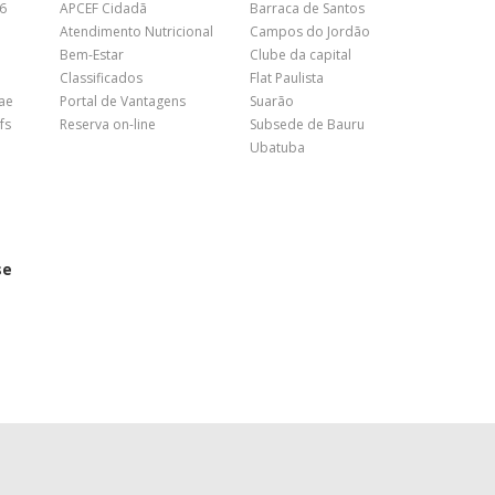
26
APCEF Cidadã
Barraca de Santos
Atendimento Nutricional
Campos do Jordão
Bem-Estar
Clube da capital
Classificados
Flat Paulista
nae
Portal de Vantagens
Suarão
fs
Reserva on-line
Subsede de Bauru
Ubatuba
se