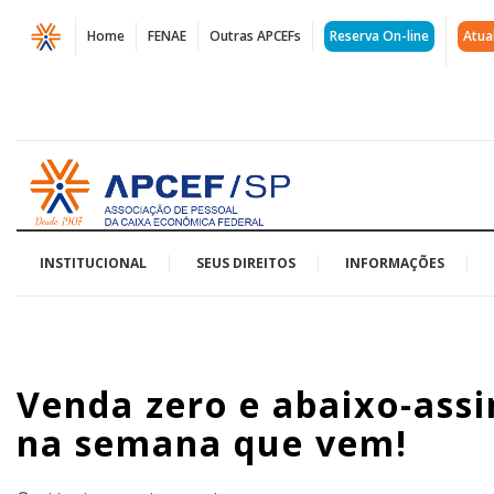
Página
Home
FENAE
Outras APCEFs
Reserva On-line
Atua
Venda
zero
e
Acessar
abaixo-
página
inicial
assinado:
pressão
INSTITUCIONAL
SEUS DIREITOS
INFORMAÇÕES
deve
continuar
Venda zero e abaixo-assi
na
na semana que vem!
semana
que