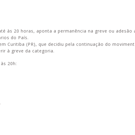
até às 20 horas, aponta a permanência na greve ou adesão 
Alerta: golpi
Aproveite a parceria da Apcef
rios do País.
WhatsApp e e
com o Sesi e invista em saúde
m Curitiba (PR), que decidiu pela continuação do moviment
enviar falsa
e momentos de lazer!
ir à greve da categoria.
sobre process
 às 20h:
.