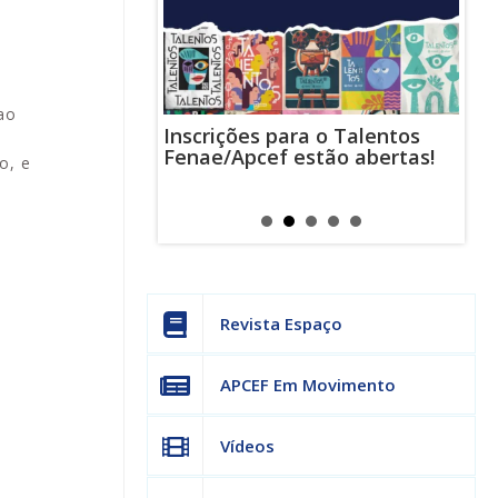
ao
Inscrições para o Talentos
stas usam
Cha
Fenae/Apcef estão abertas!
-mail para
ind
o, e
s mensagens
man
os judiciais
can
Revista Espaço
APCEF Em Movimento
Vídeos