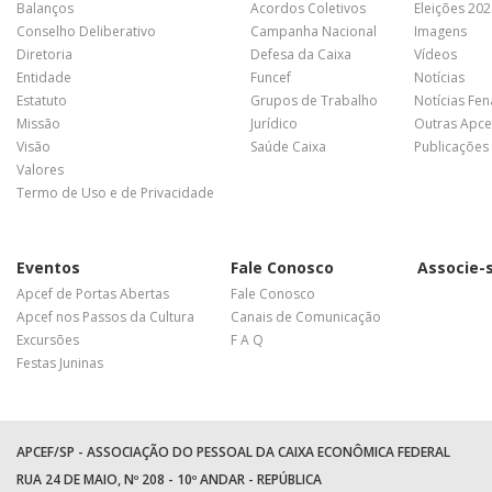
Balanços
Acordos Coletivos
Eleições 20
Conselho Deliberativo
Campanha Nacional
Imagens
Diretoria
Defesa da Caixa
Vídeos
Entidade
Funcef
Notícias
Estatuto
Grupos de Trabalho
Notícias Fe
Missão
Jurídico
Outras Apce
Visão
Saúde Caixa
Publicações
Valores
Termo de Uso e de Privacidade
Eventos
Fale Conosco
Associe-
Apcef de Portas Abertas
Fale Conosco
Apcef nos Passos da Cultura
Canais de Comunicação
Excursões
F A Q
Festas Juninas
APCEF/SP - ASSOCIAÇÃO DO PESSOAL DA CAIXA ECONÔMICA FEDERAL
RUA 24 DE MAIO, Nº 208 - 10º ANDAR - REPÚBLICA