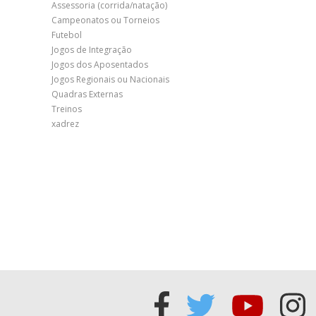
Assessoria (corrida/natação)
Campeonatos ou Torneios
Futebol
Jogos de Integração
Jogos dos Aposentados
Jogos Regionais ou Nacionais
Quadras Externas
Treinos
xadrez
Acessar
Acessar
Acess
Ac