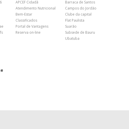
26
APCEF Cidadã
Barraca de Santos
Atendimento Nutricional
Campos do Jordão
Bem-Estar
Clube da capital
Classificados
Flat Paulista
nae
Portal de Vantagens
Suarão
fs
Reserva on-line
Subsede de Bauru
Ubatuba
se