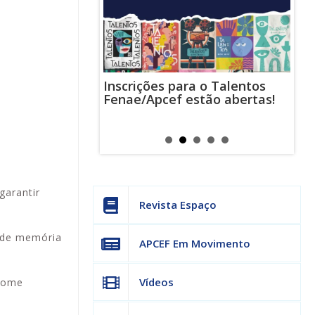
Inscrições para o Talentos
stas usam
Cha
Fenae/Apcef estão abertas!
-mail para
ind
s mensagens
man
os judiciais
can
garantir
Revista Espaço
 de memória
APCEF Em Movimento
Vídeos
nome