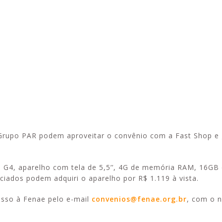
Alerta: golpi
Aproveite a parceria da Apcef
WhatsApp e e
com o Sesi e invista em saúde
enviar falsa
e momentos de lazer!
sobre process
rupo PAR podem aproveitar o convênio com a Fast Shop e 
 G4, aparelho com tela de 5,5’’, 4G de memória RAM, 16GB
ciados podem adquiri o aparelho por R$ 1.119 à vista.
cesso à Fenae pelo e-mail
convenios@fenae.org.br
, com o 