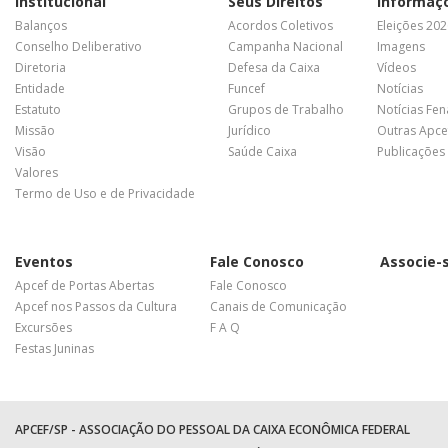
Institucional
Seus Direitos
Informaç
Balanços
Acordos Coletivos
Eleições 20
Conselho Deliberativo
Campanha Nacional
Imagens
Diretoria
Defesa da Caixa
Vídeos
Entidade
Funcef
Notícias
Estatuto
Grupos de Trabalho
Notícias Fe
Missão
Jurídico
Outras Apce
Visão
Saúde Caixa
Publicações
Valores
Termo de Uso e de Privacidade
Eventos
Fale Conosco
Associe-
Apcef de Portas Abertas
Fale Conosco
Apcef nos Passos da Cultura
Canais de Comunicação
Excursões
F A Q
Festas Juninas
APCEF/SP - ASSOCIAÇÃO DO PESSOAL DA CAIXA ECONÔMICA FEDERAL