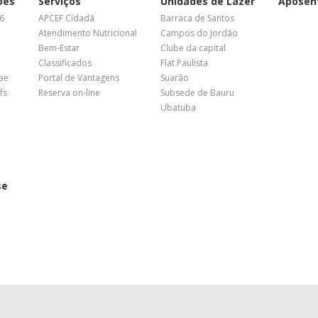
ões
Serviços
Unidades de Lazer
Aposen
26
APCEF Cidadã
Barraca de Santos
Atendimento Nutricional
Campos do Jordão
Bem-Estar
Clube da capital
Classificados
Flat Paulista
nae
Portal de Vantagens
Suarão
fs
Reserva on-line
Subsede de Bauru
Ubatuba
se