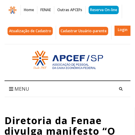
Página
Home
FENAE
Outras APCEFs
Reserva On-line
Diretoria
da
Login
Atualização de Cadastro
Cadastrar Usuário-parente
Fenae
divulga
Acessar
página
manifesto
inicial
"O
Brasil
MENU
precisa
da
Diretoria da Fenae
Caixa"
divulga manifesto “O
|