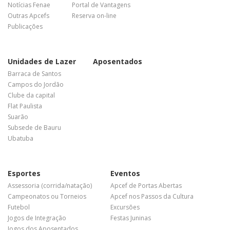
Notícias Fenae
Portal de Vantagens
Outras Apcefs
Reserva on-line
Publicações
Unidades de Lazer
Aposentados
Barraca de Santos
Campos do Jordão
Clube da capital
Flat Paulista
Suarão
Subsede de Bauru
Ubatuba
Esportes
Eventos
Assessoria (corrida/natação)
Apcef de Portas Abertas
Campeonatos ou Torneios
Apcef nos Passos da Cultura
Futebol
Excursões
Jogos de Integração
Festas Juninas
Jogos dos Aposentados