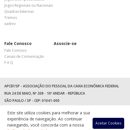
Jogos Regionais ou Nacionais
Quadras Externas
Treinos
xadrez
Fale Conosco
Associe-se
Fale Conosco
Canais de Comunicação
F A Q
APCEF/SP - ASSOCIAÇÃO DO PESSOAL DA CAIXA ECONÔMICA FEDERAL
RUA 24 DE MAIO, Nº 208 - 10º ANDAR - REPÚBLICA
SÃO PAULO / SP - CEP: 01041-000
TEL: +55 (11) 3017-8300
Este site utiliza cookies para melhorar a sua
WhatsApp:
(11) 94597-5758
experiência de navegação. Ao continuar
Acessar
Acessar
Acess
Ac
Aceitar Cookies
navegando, você concorda com a nossa