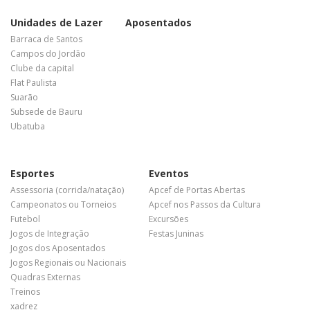
Unidades de Lazer
Aposentados
Barraca de Santos
Campos do Jordão
Clube da capital
Flat Paulista
Suarão
Subsede de Bauru
Ubatuba
Esportes
Eventos
Assessoria (corrida/natação)
Apcef de Portas Abertas
Campeonatos ou Torneios
Apcef nos Passos da Cultura
Futebol
Excursões
Jogos de Integração
Festas Juninas
Jogos dos Aposentados
Jogos Regionais ou Nacionais
Quadras Externas
Treinos
xadrez