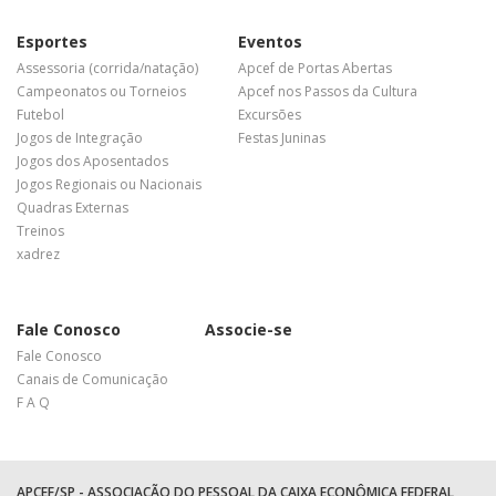
Esportes
Eventos
Assessoria (corrida/natação)
Apcef de Portas Abertas
Campeonatos ou Torneios
Apcef nos Passos da Cultura
Futebol
Excursões
Jogos de Integração
Festas Juninas
Jogos dos Aposentados
Jogos Regionais ou Nacionais
Quadras Externas
Treinos
xadrez
Fale Conosco
Associe-se
Fale Conosco
Canais de Comunicação
F A Q
APCEF/SP - ASSOCIAÇÃO DO PESSOAL DA CAIXA ECONÔMICA FEDERAL