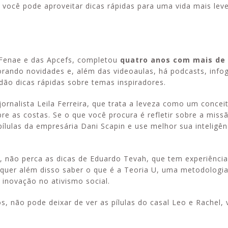
 você pode aproveitar dicas rápidas para uma vida mais leve
 Fenae e das Apcefs, completou
quatro anos com mais de 
orando novidades e, além das videoaulas, há podcasts, infog
dão dicas rápidas sobre temas inspiradores.
jornalista Leila Ferreira, que trata a leveza como um concei
e as costas. Se o que você procura é refletir sobre a miss
ílulas da empresária Dani Scapin e use melhor sua inteligên
a, não perca as dicas de Eduardo Tevah, que tem experiênci
 quer além disso saber o que é a Teoria U, uma metodologi
e inovação no ativismo social.
s, não pode deixar de ver as pílulas do casal Leo e Rachel, 
.