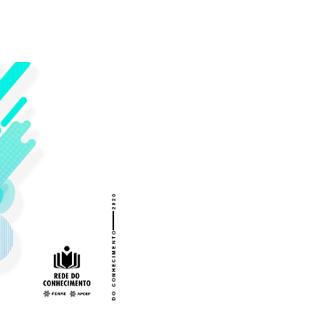
Alerta: golpi
Aproveite a parceria da Apcef
WhatsApp e e
com o Sesi e invista em saúde
enviar falsa
e momentos de lazer!
sobre process