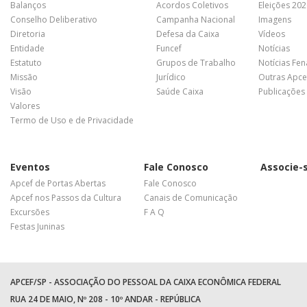
Balanços
Acordos Coletivos
Eleições 20
Conselho Deliberativo
Campanha Nacional
Imagens
Diretoria
Defesa da Caixa
Vídeos
Entidade
Funcef
Notícias
Estatuto
Grupos de Trabalho
Notícias Fe
Missão
Jurídico
Outras Apce
Visão
Saúde Caixa
Publicações
Valores
Termo de Uso e de Privacidade
Eventos
Fale Conosco
Associe-
Apcef de Portas Abertas
Fale Conosco
Apcef nos Passos da Cultura
Canais de Comunicação
Excursões
F A Q
Festas Juninas
APCEF/SP - ASSOCIAÇÃO DO PESSOAL DA CAIXA ECONÔMICA FEDERAL
RUA 24 DE MAIO, Nº 208 - 10º ANDAR - REPÚBLICA