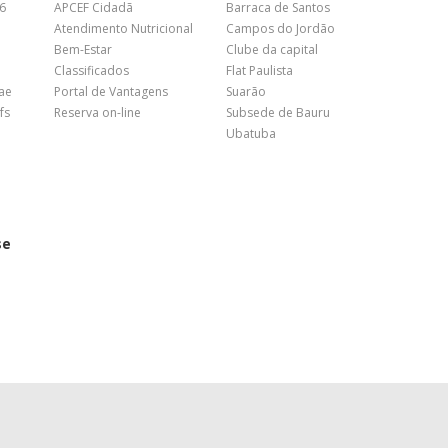
26
APCEF Cidadã
Barraca de Santos
Atendimento Nutricional
Campos do Jordão
Bem-Estar
Clube da capital
Classificados
Flat Paulista
nae
Portal de Vantagens
Suarão
fs
Reserva on-line
Subsede de Bauru
Ubatuba
se