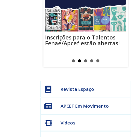
Inscrições para o Talentos
stas usam
Cha
Fenae/Apcef estão abertas!
-mail para
ind
s mensagens
man
os judiciais
can
Revista Espaço
APCEF Em Movimento
Vídeos