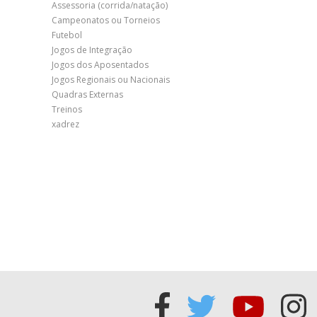
Assessoria (corrida/natação)
Campeonatos ou Torneios
Futebol
Jogos de Integração
Jogos dos Aposentados
Jogos Regionais ou Nacionais
Quadras Externas
Treinos
xadrez
Acessar
Acessar
Acess
Ac