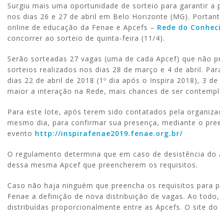
Surgiu mais uma oportunidade de sorteio para garantir a
nos dias 26 e 27 de abril em Belo Horizonte (MG). Portan
online de educação da Fenae e Apcefs –
Rede do Conhe
concorrer ao sorteio de quinta-feira (11/4).
Serão sorteadas 27 vagas (uma de cada Apcef) que não p
sorteios realizados nos dias 28 de março e 4 de abril. Pa
dias 22 de abril de 2018 (1º dia após o Inspira 2018), 3 d
maior a interação na Rede, mais chances de ser contemp
Para este lote, após terem sido contatados pela organiza
mesmo dia, para confirmar sua presença, mediante o pre
evento
http://inspirafenae2019.fenae.org.br/
O regulamento determina que em caso de desistência do a
dessa mesma Apcef que preencherem os requisitos.
Caso não haja ninguém que preencha os requisitos para pa
Fenae a definição de nova distribuição de vagas. Ao todo
distribuídas proporcionalmente entre as Apcefs. O site d