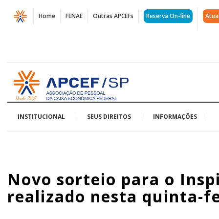
Página
Home
FENAE
Outras APCEFs
Reserva On-line
Atua
Novo
sorteio
para
Acessar
o
página
inicial
Inspira
Transformações
INSTITUCIONAL
SEUS DIREITOS
INFORMAÇÕES
será
realizado
Novo sorteio para o Ins
nesta
realizado nesta quinta-fe
quinta-
feira