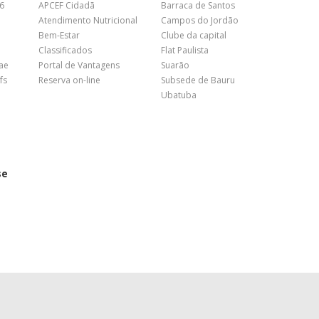
26
APCEF Cidadã
Barraca de Santos
Atendimento Nutricional
Campos do Jordão
Bem-Estar
Clube da capital
Classificados
Flat Paulista
nae
Portal de Vantagens
Suarão
fs
Reserva on-line
Subsede de Bauru
Ubatuba
se