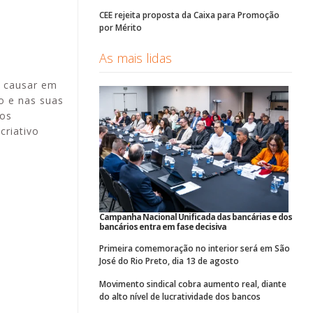
CEE rejeita proposta da Caixa para Promoção
por Mérito
As mais lidas
e causar em
o e nas suas
 os
criativo
Campanha Nacional Unificada das bancárias e dos
bancários entra em fase decisiva
Primeira comemoração no interior será em São
José do Rio Preto, dia 13 de agosto
Movimento sindical cobra aumento real, diante
do alto nível de lucratividade dos bancos