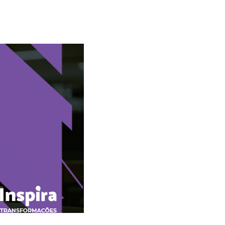
Alerta: golpi
Aproveite a parceria da Apcef
WhatsApp e e
com o Sesi e invista em saúde
enviar falsa
e momentos de lazer!
sobre process