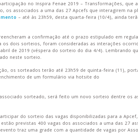
 participação no Inspira Fenae 2019 – Transformações, que 
to, os associados a uma das 27 Apcefs que interagirem na 
cimento
– até às 23h59, desta quarta-feira (10/4), ainda ter
reencheram a confirmação até o prazo estipulado em regu
ra os dois sorteios, foram consideradas as interações ocorri
e abril de 2019 (véspera do sorteio do dia 4/4). Lembrando q
lado neste sorteio.
ção, os sorteados terão até 23h59 de quinta-feira (11), por
enchimento de um formulário via hotsite do
ssociado sorteado, será feito um novo sorteio dentre os 
rticipar do sorteio das vagas disponibilizadas para a Apcef
, estão previstas 400 vagas dos associados a uma das 27 as
o evento traz uma grade com a quantidade de vagas por Asso