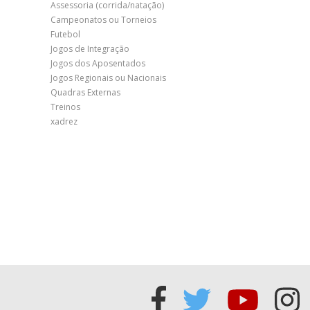
Assessoria (corrida/natação)
Campeonatos ou Torneios
Futebol
Jogos de Integração
Jogos dos Aposentados
Jogos Regionais ou Nacionais
Quadras Externas
Treinos
xadrez
Acessar
Acessar
Acess
Ac