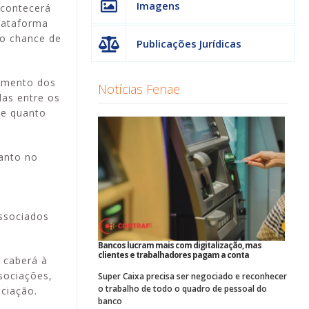
Imagens
acontecerá
plataforma
ão chance de
Publicações Jurídicas
lamento dos
Notícias Fenae
das entre os
ue quanto
tanto no
associados
Bancos lucram mais com digitalização, mas
clientes e trabalhadores pagam a conta
, caberá à
sociações,
Super Caixa precisa ser negociado e reconhecer
o trabalho de todo o quadro de pessoal do
ciação.
banco