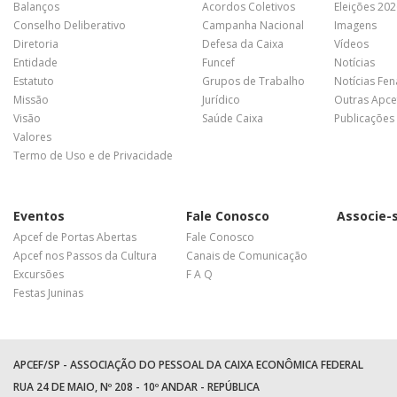
Balanços
Acordos Coletivos
Eleições 20
Conselho Deliberativo
Campanha Nacional
Imagens
Diretoria
Defesa da Caixa
Vídeos
Entidade
Funcef
Notícias
Estatuto
Grupos de Trabalho
Notícias Fe
Missão
Jurídico
Outras Apce
Visão
Saúde Caixa
Publicações
Valores
Termo de Uso e de Privacidade
Eventos
Fale Conosco
Associe-
Apcef de Portas Abertas
Fale Conosco
Apcef nos Passos da Cultura
Canais de Comunicação
Excursões
F A Q
Festas Juninas
APCEF/SP - ASSOCIAÇÃO DO PESSOAL DA CAIXA ECONÔMICA FEDERAL
RUA 24 DE MAIO, Nº 208 - 10º ANDAR - REPÚBLICA