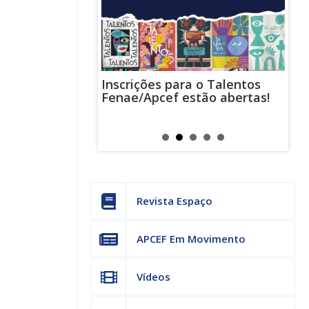
Inscrições para o Talentos
stas usam
Cha
Fenae/Apcef estão abertas!
-mail para
ind
s mensagens
man
os judiciais
can
Revista Espaço
APCEF Em Movimento
Vídeos