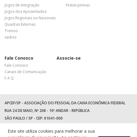
Jogos de Integração
Festas Juninas
Jogos dos Aposentados
Jogos Regionais ou Nacionais
Quadras Externas
Treinos
xadrez
Fale Conosco
Associe-se
Fale Conosco
Canais de Comunicação
F A Q
APCEF/SP - ASSOCIAÇÃO DO PESSOAL DA CAIXA ECONÔMICA FEDERAL
RUA 24 DE MAIO, Nº 208 - 10º ANDAR - REPÚBLICA
SÃO PAULO / SP - CEP: 01041-000
TEL: +55 (11) 3017-8300
Este site utiliza cookies para melhorar a sua
WhatsApp:
(11) 94597-5758