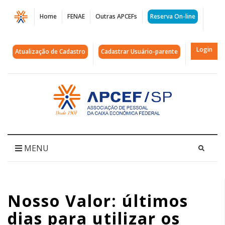
Página
Home
FENAE
Outras APCEFs
Reserva On-line
Nosso
Valor:
Login
Atualização de Cadastro
Cadastrar Usuário-parente
últimos
dias
Acessar
página
para
inicial
utilizar
os
MENU
pontos
acumulados
Nosso Valor: últimos
|
dias para utilizar os
APCEF/SP