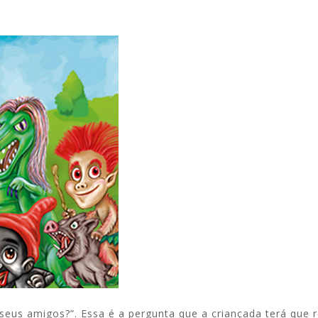
Inscrições pa
Alerta: golpistas usam
a Apcef
Fenae/Apcef 
WhatsApp e e-mail para
m saúde
enviar falsas mensagens
sobre processos judiciais
seus amigos?”. Essa é a pergunta que a criançada terá que 