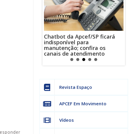
ra o Talentos
Chatbot da Apcef/SP ficará
Esp
estão abertas!
indisponível para
conf
manutenção; confira os
ofe
canais de atendimento
Revista Espaço
APCEF Em Movimento
Vídeos
responder