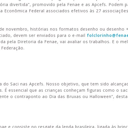
tória divertida”, promovido pela Fenae e as Apcefs. Podem pa
xa Econômica Federal associados efetivos às 27 associações
9 de novembro, histórias nos formatos desenho ou desenho +
ciado, devem ser enviados para o e-mail
folclorinho@fenae
a pela Diretoria da Fenae, vai avaliar os trabalhos. E o me
a Federação.
 do Saci nas Apcefs. Nosso objetivo, que tem sido alcança
iros. É essencial que as crianças conheçam figuras como o sac
nte o contraponto ao Dia das Bruxas ou Halloween”, destac
e e consiste no resgate da lenda brasileira, ligada às brinc