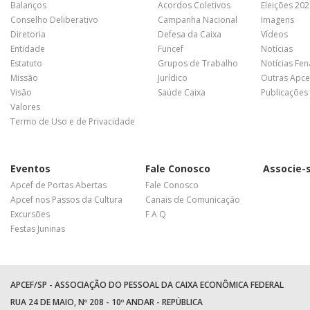
Balanços
Acordos Coletivos
Eleições 20
Conselho Deliberativo
Campanha Nacional
Imagens
Diretoria
Defesa da Caixa
Vídeos
Entidade
Funcef
Notícias
Estatuto
Grupos de Trabalho
Notícias Fe
Missão
Jurídico
Outras Apce
Visão
Saúde Caixa
Publicações
Valores
Termo de Uso e de Privacidade
Eventos
Fale Conosco
Associe-
Apcef de Portas Abertas
Fale Conosco
Apcef nos Passos da Cultura
Canais de Comunicação
Excursões
F A Q
Festas Juninas
APCEF/SP - ASSOCIAÇÃO DO PESSOAL DA CAIXA ECONÔMICA FEDERAL
RUA 24 DE MAIO, Nº 208 - 10º ANDAR - REPÚBLICA