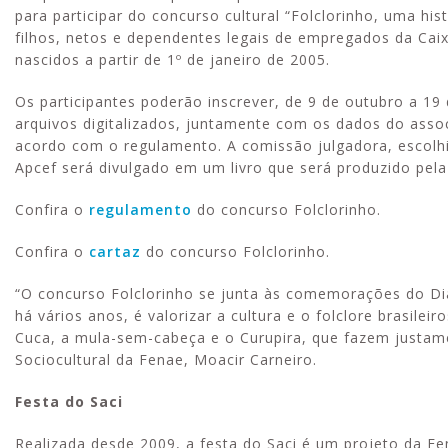
para participar do concurso cultural “Folclorinho, uma his
filhos, netos e dependentes legais de empregados da Cai
nascidos a partir de 1º de janeiro de 2005.
Os participantes poderão inscrever, de 9 de outubro a 1
arquivos digitalizados, juntamente com os dados do asso
acordo com o regulamento. A comissão julgadora, escolhid
Apcef será divulgado em um livro que será produzido pel
Confira o
regulamento
do concurso Folclorinho.
Confira o
cartaz
do concurso Folclorinho.
“O concurso Folclorinho se junta às comemorações do Dia
há vários anos, é valorizar a cultura e o folclore brasile
Cuca, a mula-sem-cabeça e o Curupira, que fazem justame
Sociocultural da Fenae, Moacir Carneiro.
Festa do Saci
Realizada desde 2009, a festa do Saci é um projeto da Fena