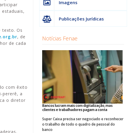
Imagens
rticipar
 estaduais,
Publicações Jurídicas
 texto. Os
.org.br
, de
Notícias Fenae
lhor de cada
do com êxito
i-pererê, a
a o diretor
Bancos lucram mais com digitalização, mas
clientes e trabalhadores pagam a conta
Super Caixa precisa ser negociado e reconhecer
o trabalho de todo o quadro de pessoal do
banco
adeiras,