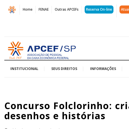
Página
Home
FENAE
Outras APCEFs
Reserva On-line
Atua
Concurso
Folclorinho:
criançada
Acessar
pode
página
inicial
participar
com
INSTITUCIONAL
SEUS DIREITOS
INFORMAÇÕES
desenhos
e
Concurso Folclorinho: cr
histórias
desenhos e histórias
|
APCEF/SP