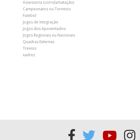
Assessoria (corrida/natação)
Campeonatos ou Torneios
Futebol
Jogos de Integração
Jogos dos Aposentados
Jogos Regionais ou Nacionais
Quadras Externas
Treinos
xadrez
Acessar
Acessar
Acess
Ac