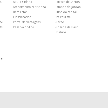
26
APCEF Cidadã
Barraca de Santos
Atendimento Nutricional
Campos do Jordão
Bem-Estar
Clube da capital
Classificados
Flat Paulista
nae
Portal de Vantagens
Suarão
fs
Reserva on-line
Subsede de Bauru
Ubatuba
se