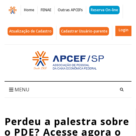
Página
Home
FENAE
Outras APCEFs
Reserva On-line
Perdeu
a
Login
Atualização de Cadastro
Cadastrar Usuário-parente
palestra
sobre
Acessar
página
o
inicial
PDE?
Acesse
MENU
agora
o
Perdeu a palestra sobre
vídeo
o PDE? Acesse agora o
completo