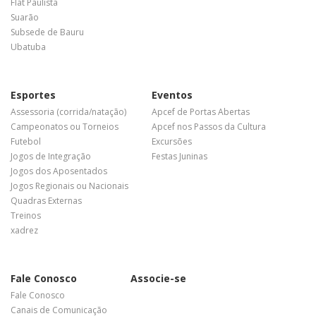
Flat Paulista
Suarão
Subsede de Bauru
Ubatuba
Esportes
Eventos
Assessoria (corrida/natação)
Apcef de Portas Abertas
Campeonatos ou Torneios
Apcef nos Passos da Cultura
Futebol
Excursões
Jogos de Integração
Festas Juninas
Jogos dos Aposentados
Jogos Regionais ou Nacionais
Quadras Externas
Treinos
xadrez
Fale Conosco
Associe-se
Fale Conosco
Canais de Comunicação