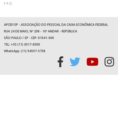
F A Q
APCEF/SP - ASSOCIAÇÃO DO PESSOAL DA CAIXA ECONÔMICA FEDERAL
RUA 24 DE MAIO, Nº 208 - 10º ANDAR - REPÚBLICA
SÃO PAULO / SP - CEP: 01041-000
TEL: +55 (11) 3017-8300
WhatsApp:
(11) 94597-5758
Acessar
Acessar
Acess
Ac
facebook
twitter
youtu
in