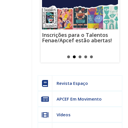
Inscrições para o Talentos
stas usam
Cha
Fenae/Apcef estão abertas!
-mail para
ind
s mensagens
man
os judiciais
can
Revista Espaço
APCEF Em Movimento
Vídeos