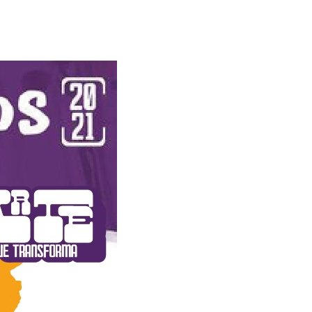
Alerta: golpi
Aproveite a parceria da Apcef
WhatsApp e e
com o Sesi e invista em saúde
enviar falsa
e momentos de lazer!
sobre process