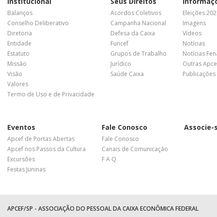
Institucional
Seus Direitos
Informaç
Balanços
Acordos Coletivos
Eleições 20
Conselho Deliberativo
Campanha Nacional
Imagens
Diretoria
Defesa da Caixa
Vídeos
Entidade
Funcef
Notícias
Estatuto
Grupos de Trabalho
Notícias Fe
Missão
Jurídico
Outras Apce
Visão
Saúde Caixa
Publicações
Valores
Termo de Uso e de Privacidade
Eventos
Fale Conosco
Associe-
Apcef de Portas Abertas
Fale Conosco
Apcef nos Passos da Cultura
Canais de Comunicação
Excursões
F A Q
Festas Juninas
APCEF/SP - ASSOCIAÇÃO DO PESSOAL DA CAIXA ECONÔMICA FEDERAL