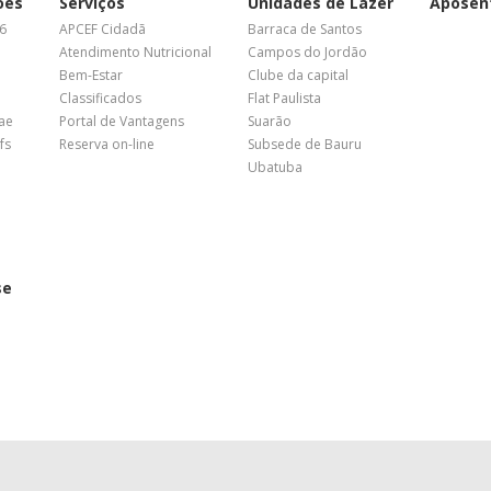
ões
Serviços
Unidades de Lazer
Aposen
26
APCEF Cidadã
Barraca de Santos
Atendimento Nutricional
Campos do Jordão
Bem-Estar
Clube da capital
Classificados
Flat Paulista
nae
Portal de Vantagens
Suarão
fs
Reserva on-line
Subsede de Bauru
Ubatuba
se