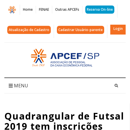
Página
Home
FENAE
Outras APCEFs
Reserva On-line
Quadrangular
de
Login
Atualização de Cadastro
Cadastrar Usuário-parente
Futsal
2019
Acessar
página
tem
inicial
inscrições
abertas
MENU
|
APCEF/SP
Quadrangular de Futsal
2019 tem inscrições