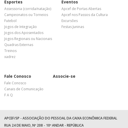
Esportes
Eventos
Assessoria (corrida/natação)
Apcef de Portas Abertas
Campeonatos ou Torneios
Apcef nos Passos da Cultura
Futebol
Excursões
Jogos de Integração
Festas Juninas
Jogos dos Aposentados
Jogos Regionais ou Nacionais
Quadras Externas
Treinos
xadrez
Fale Conosco
Associe-se
Fale Conosco
Canais de Comunicação
F A Q
APCEF/SP - ASSOCIAÇÃO DO PESSOAL DA CAIXA ECONÔMICA FEDERAL
RUA 24 DE MAIO, Nº 208 - 10º ANDAR - REPÚBLICA