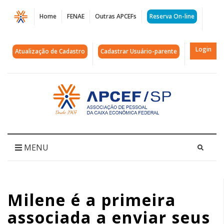
Página
Home
FENAE
Outras APCEFs
Reserva On-line
Milene
é
Login
Atualização de Cadastro
Cadastrar Usuário-parente
a
primeira
Acessar
página
associada
inicial
a
enviar
MENU
seus
resultados
Milene é a primeira
da
associada a enviar seus
Corrida