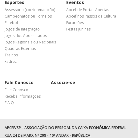
Esportes
Eventos
Assessoria (corrida/natação)
Apcef de Portas Abertas
Campeonatos ou Torneios
Apcef nos Passos da Cultura
Futebol
Excursões
Jogos de Integração
Festas Juninas
Jogos dos Aposentados
Jogos Regionais ou Nacionais
Quadras Externas
Treinos
xadrez
Fale Conosco
Associe-se
Fale Conosco
Receba informações
F A Q
APCEF/SP - ASSOCIAÇÃO DO PESSOAL DA CAIXA ECONÔMICA FEDERAL
RUA 24 DE MAIO, Nº 208 - 10º ANDAR - REPÚBLICA