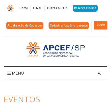
Página
Home
FENAE
Outras APCEFs
Reserva On-line
Eventos
e
Login
Atualização de Cadastro
Cadastrar Usuário-parente
Lazer
-
Acessar
página
APCEF-
inicial
SP
|
MENU
Programação
de
EVENTOS
Atividades