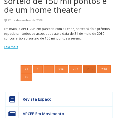
sorteio de 150 mil pontos e
de um home theater
22 de dezembro de 2009
Em maio, a APCEF/SP, em parceria com a Fenae, sorteará dois prêmios
especiais: – todos os associados até a data de 31 de maio de 2010
concorrerão ao sorteio de 150 mil pontos a serem...
Leia mais
<<
1
…
236
237
238
239
>>
Revista Espaço
APCEF Em Movimento