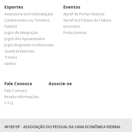
Esportes
Eventos
Assessoria (corrida/natação)
Apcef de Portas Abertas
Campeonatos ou Torneios
Apcef nos Passos da Cultura
Futebol
Excursões
Jogos de Integração
Festas Juninas
Jogos dos Aposentados
Jogos Regionais ou Nacionais
Quadras Externas
Treinos
xadrez
Fale Conosco
Associe-se
Fale Conosco
Receba informações
F A Q
APCEF/SP - ASSOCIAÇÃO DO PESSOAL DA CAIXA ECONÔMICA FEDERAL