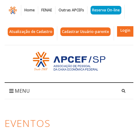
Página
Home
FENAE
Outras APCEFs
Reserva On-line
Eventos
e
Login
Atualização de Cadastro
Cadastrar Usuário-parente
Lazer
-
Acessar
página
APCEF-
inicial
SP
|
MENU
Programação
de
EVENTOS
Atividades