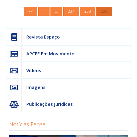
<<
1
…
237
238
239
Revista Espaço
APCEF Em Movimento
Vídeos
Imagens
Publicações Jurídicas
Notícias Fenae