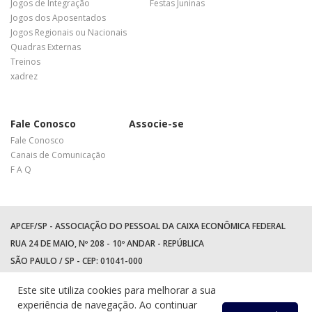
Jogos de Integração
Festas Juninas
Jogos dos Aposentados
Jogos Regionais ou Nacionais
Quadras Externas
Treinos
xadrez
Fale Conosco
Associe-se
Fale Conosco
Canais de Comunicação
F A Q
APCEF/SP - ASSOCIAÇÃO DO PESSOAL DA CAIXA ECONÔMICA FEDERAL
RUA 24 DE MAIO, Nº 208 - 10º ANDAR - REPÚBLICA
SÃO PAULO / SP - CEP: 01041-000
TEL: +55 (11) 3017-8300
Este site utiliza cookies para melhorar a sua
WhatsApp:
(11) 94597-5758
experiência de navegação. Ao continuar