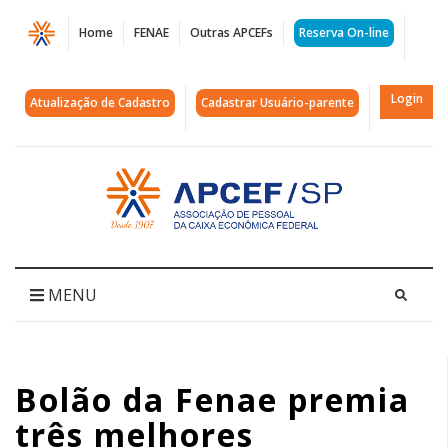
Página
Home
FENAE
Outras APCEFs
Reserva On-line
Bolão
da
Login
Atualização de Cadastro
Cadastrar Usuário-parente
Fenae
premia
Acessar
página
três
inicial
melhores
colocados
MENU
com
iPhone
Bolão da Fenae premia
17
três melhores
Pro