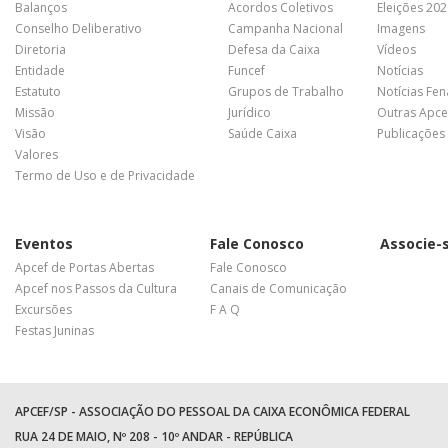
Balanços
Acordos Coletivos
Eleições 20
Conselho Deliberativo
Campanha Nacional
Imagens
Diretoria
Defesa da Caixa
Vídeos
Entidade
Funcef
Notícias
Estatuto
Grupos de Trabalho
Notícias Fe
Missão
Jurídico
Outras Apce
Visão
Saúde Caixa
Publicações
Valores
Termo de Uso e de Privacidade
Eventos
Fale Conosco
Associe-
Apcef de Portas Abertas
Fale Conosco
Apcef nos Passos da Cultura
Canais de Comunicação
Excursões
F A Q
Festas Juninas
APCEF/SP - ASSOCIAÇÃO DO PESSOAL DA CAIXA ECONÔMICA FEDERAL
RUA 24 DE MAIO, Nº 208 - 10º ANDAR - REPÚBLICA