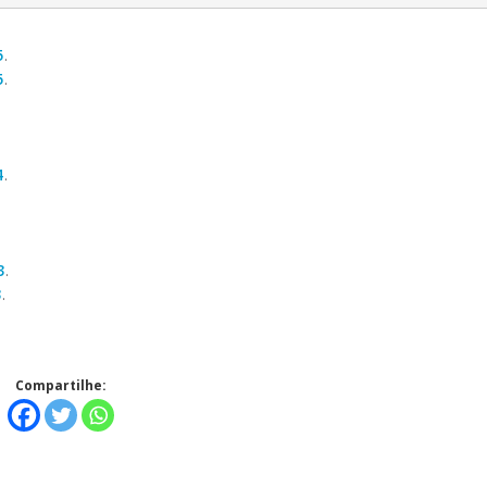
.
5
.
5
.
Alerta: golpi
Aproveite a parceria da Apcef
.
WhatsApp e e
com o Sesi e invista em saúde
enviar falsa
e momentos de lazer!
4
.
sobre process
.
3
.
3
.
Compartilhe: