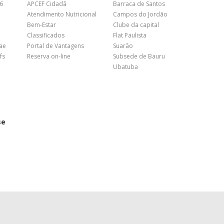
26
APCEF Cidadã
Barraca de Santos
Atendimento Nutricional
Campos do Jordão
Bem-Estar
Clube da capital
Classificados
Flat Paulista
nae
Portal de Vantagens
Suarão
fs
Reserva on-line
Subsede de Bauru
Ubatuba
se