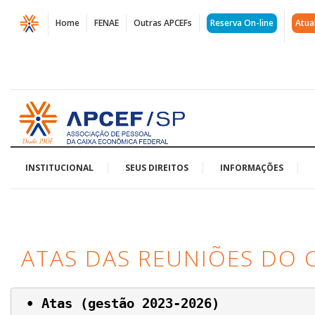
Página
Home
FENAE
Outras APCEFs
Reserva On-line
Atua
Atas
das
reuniões
Acessar
do
página
inicial
Conselho
-
INSTITUCIONAL
SEUS DIREITOS
INFORMAÇÕES
gestão
2023/2026
ATAS DAS REUNIÕES DO 
|
APCEF/SP
• Atas (gestão 2023-2026)