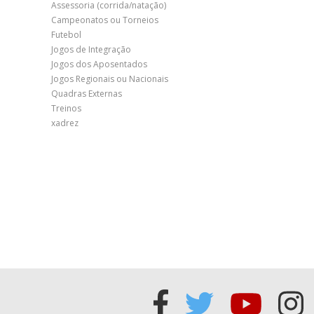
Assessoria (corrida/natação)
Campeonatos ou Torneios
Futebol
Jogos de Integração
Jogos dos Aposentados
Jogos Regionais ou Nacionais
Quadras Externas
Treinos
xadrez
Acessar
Acessar
Acess
Ac