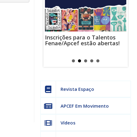
Inscrições para o Talentos
stas usam
Cha
Fenae/Apcef estão abertas!
-mail para
ind
s mensagens
man
os judiciais
can
Revista Espaço
APCEF Em Movimento
Vídeos