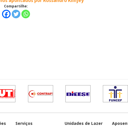
os apontados por Rossandro Klinjey
Compartilhe:
ões
Serviços
Unidades de Lazer
Aposen