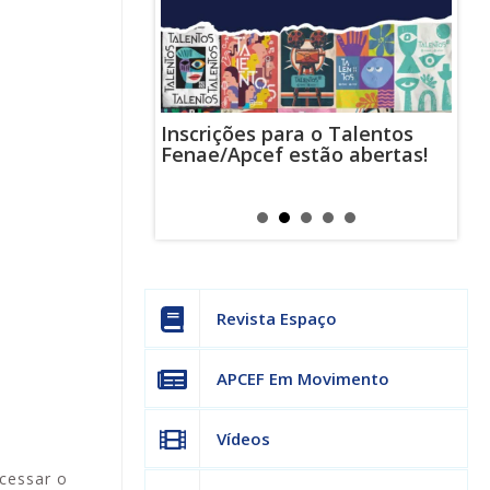
Inscrições para o Talentos
stas usam
Cha
Fenae/Apcef estão abertas!
-mail para
ind
s mensagens
man
os judiciais
can
Revista Espaço
APCEF Em Movimento
Vídeos
cessar o