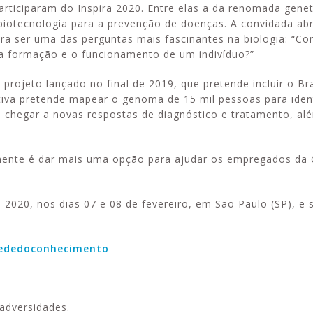
articiparam do Inspira 2020. Entre elas a da renomada genet
 biotecnologia para a prevenção de doenças. A convidada abr
era ser uma das perguntas mais fascinantes na biologia: “
a a formação e o funcionamento de um indivíduo?”
 projeto lançado no final de 2019, que pretende incluir o Br
iativa pretende mapear o genoma de 15 mil pessoas para ident
sim chegar a novas respostas de diagnóstico e tratamento, al
amente é dar mais uma opção para ajudar os empregados da 
ra 2020, nos dias 07 e 08 de fevereiro, em São Paulo (SP), 
rededoconhecimento
 adversidades.