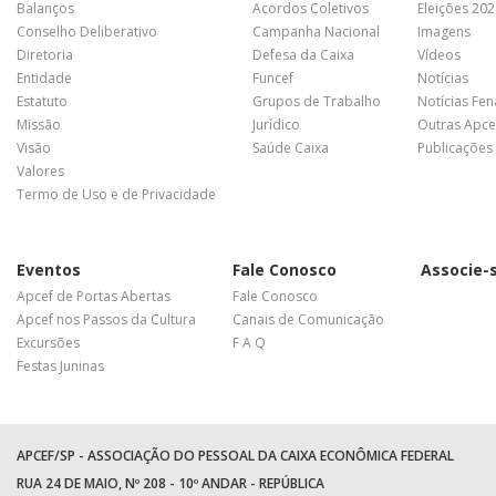
Balanços
Acordos Coletivos
Eleições 20
Conselho Deliberativo
Campanha Nacional
Imagens
Diretoria
Defesa da Caixa
Vídeos
Entidade
Funcef
Notícias
Estatuto
Grupos de Trabalho
Notícias Fe
Missão
Jurídico
Outras Apce
Visão
Saúde Caixa
Publicações
Valores
Termo de Uso e de Privacidade
Eventos
Fale Conosco
Associe-
Apcef de Portas Abertas
Fale Conosco
Apcef nos Passos da Cultura
Canais de Comunicação
Excursões
F A Q
Festas Juninas
APCEF/SP - ASSOCIAÇÃO DO PESSOAL DA CAIXA ECONÔMICA FEDERAL
RUA 24 DE MAIO, Nº 208 - 10º ANDAR - REPÚBLICA