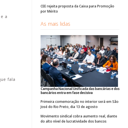
CEE rejeita proposta da Caixa para Promoção
por Mérito
 e a
As mais lidas
que fala
Campanha Nacional Unificada das bancárias e dos
bancários entra em fase decisiva
Primeira comemoração no interior será em São
José do Rio Preto, dia 13 de agosto
Movimento sindical cobra aumento real, diante
do alto nível de lucratividade dos bancos