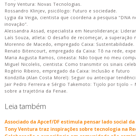
Tony Ventura: Novas Tecnologias.
Rossandro Klinjev, psicólogo: Futuro e sociedade.
Lygia da Veiga, cientista que coordena a pesquisa “DNA no
inovação”.
Alessandra Assad, especialista em Neuroliderança: Lidera
Laís Souza, atleta: O desafio de recomeçar, a superação 
Morenno de Macedo, empregado Caixa: Sustentabilidade.
Renato Bitencourt, empregado da Caixa: Tô na rede, expe
Maria Augusta Ramos, cineasta: Não toque no meu compa
Miguel Nicolelis, cientista: Como transmitir os sinais cele
Rogério Ribeiro, empregado da Caixa: Inclusão e futuro
Kondzilla (Alan Costa Morel): Seguir ou antecipar tendênc
Jair Pedro Ferreira e Sérgio Takemoto: Tijolo por tijolo 
sobre a trajetória da Fenae.
Leia também
Associado da Apcef/DF estimula pensar lado social da
Tony Ventura traz inspirações sobre tecnologia na 