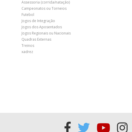
Assessoria (corrida/natação)
Campeonatos ou Torneios
Futebol
Jogos de Integração
Jogos dos Aposentados
Jogos Regionais ou Nacionais
Quadras Externas
Treinos
xadrez
Acessar
Acessar
Acess
Ac