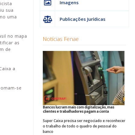
Imagens
icista
iu sua
Como uma
Publicações Jurídicas
asil no mapa
Notícias Fenae
ificar as
ém de
Caixa a
e somam-se
Bancos lucram mais com digitalização, mas
clientes e trabalhadores pagam a conta
Super Caixa precisa ser negociado e reconhecer
o trabalho de todo o quadro de pessoal do
banco