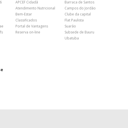
26
APCEF Cidadã
Barraca de Santos
Atendimento Nutricional
Campos do Jordão
Bem-Estar
Clube da capital
Classificados
Flat Paulista
nae
Portal de Vantagens
Suarão
fs
Reserva on-line
Subsede de Bauru
Ubatuba
se