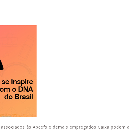
Alerta: golpi
Aproveite a parceria da Apcef
WhatsApp e e
com o Sesi e invista em saúde
enviar falsa
e momentos de lazer!
sobre process
s associados às Apcefs e demais empregados Caixa podem a