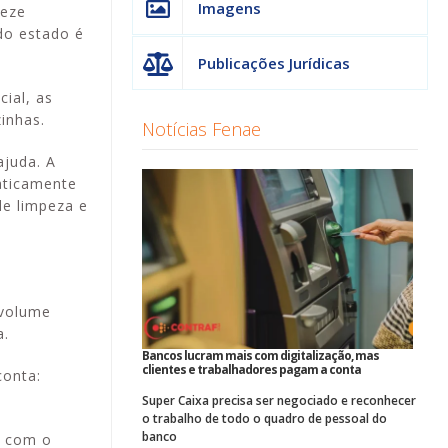
Imagens
reze
do estado é
Publicações Jurídicas
ial, as
inhas.
Notícias Fenae
ajuda. A
aticamente
de limpeza e
 volume
a.
Bancos lucram mais com digitalização, mas
clientes e trabalhadores pagam a conta
conta:
Super Caixa precisa ser negociado e reconhecer
o trabalho de todo o quadro de pessoal do
banco
a com o