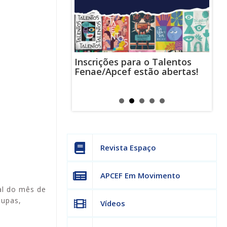
Inscrições para o Talentos
stas usam
Cha
Fenae/Apcef estão abertas!
-mail para
ind
s mensagens
man
os judiciais
can
Revista Espaço
APCEF Em Movimento
al do mês de
oupas,
Vídeos