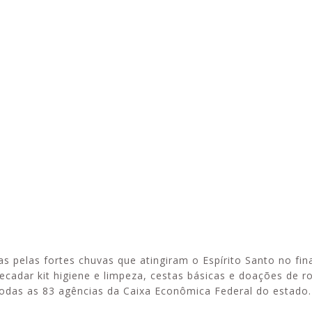
Alerta: golpi
Aproveite a parceria da Apcef
WhatsApp e e
com o Sesi e invista em saúde
enviar falsa
e momentos de lazer!
sobre process
s pelas fortes chuvas que atingiram o Espírito Santo no fin
cadar kit higiene e limpeza, cestas básicas e doações de r
odas as 83 agências da Caixa Econômica Federal do estado.