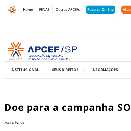
Página
Home
FENAE
Outras APCEFs
Reserva On-line
Atua
Doe
para
a
Acessar
campanha
página
inicial
SOS
Espírito
INSTITUCIONAL
SEUS DIREITOS
INFORMAÇÕES
Santo
|
Doe para a campanha SOS
APCEF/SP
Fonte: Fenae