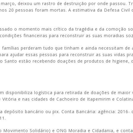
e março, deixou um rastro de destruição por onde passou. T
os 20 pessoas foram mortas. A estimativa da Defesa Civil 
assado o momento mais crítico da tragédia e da comoção soc
condições financeiras para reconstruir as suas moradias soz
as famílias perderam tudo que tinham e ainda necessitam de 
ara ajudar essas pessoas para reconstruir as suas vidas pr
to Santo estão recebendo doações de produtos de higiene, 
 disponibiliza logística para retirada de doações de maior
 Vitória e nas cidades de Cachoeiro de Itapemirim e Colatin
depósito bancário ou pix. Conta Bancária: agência: 2016- 
11.
o Movimento Solidário) e ONG Moradia e Cidadania, e cont