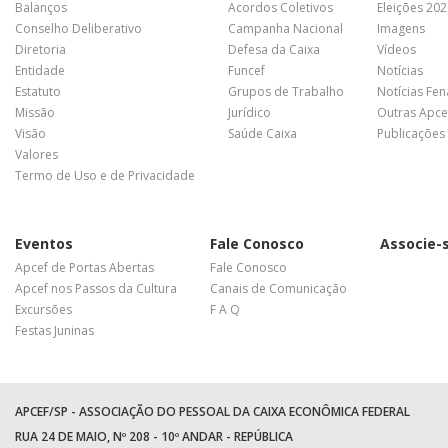
Balanços
Acordos Coletivos
Eleições 20
Conselho Deliberativo
Campanha Nacional
Imagens
Diretoria
Defesa da Caixa
Vídeos
Entidade
Funcef
Notícias
Estatuto
Grupos de Trabalho
Notícias Fe
Missão
Jurídico
Outras Apce
Visão
Saúde Caixa
Publicações
Valores
Termo de Uso e de Privacidade
Eventos
Fale Conosco
Associe-
Apcef de Portas Abertas
Fale Conosco
Apcef nos Passos da Cultura
Canais de Comunicação
Excursões
F A Q
Festas Juninas
APCEF/SP - ASSOCIAÇÃO DO PESSOAL DA CAIXA ECONÔMICA FEDERAL
RUA 24 DE MAIO, Nº 208 - 10º ANDAR - REPÚBLICA