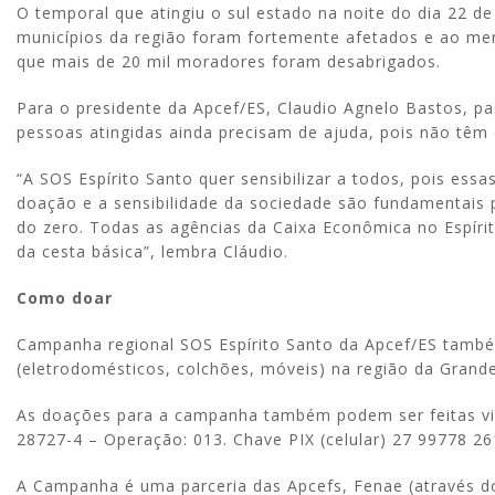
O temporal que atingiu o sul estado na noite do dia 22 d
municípios da região foram fortemente afetados e ao men
que mais de 20 mil moradores foram desabrigados.
Para o presidente da Apcef/ES, Claudio Agnelo Bastos, p
pessoas atingidas ainda precisam de ajuda, pois não têm 
“A SOS Espírito Santo quer sensibilizar a todos, pois ess
doação e a sensibilidade da sociedade são fundamentais p
do zero. Todas as agências da Caixa Econômica no Espíri
da cesta básica”, lembra Cláudio.
Como doar
Campanha regional SOS Espírito Santo da Apcef/ES também
(eletrodomésticos, colchões, móveis) na região da Grande
As doações para a campanha também podem ser feitas via 
28727-4 – Operação: 013. Chave PIX (celular) 27 99778 26
A Campanha é uma parceria das Apcefs, Fenae (através d