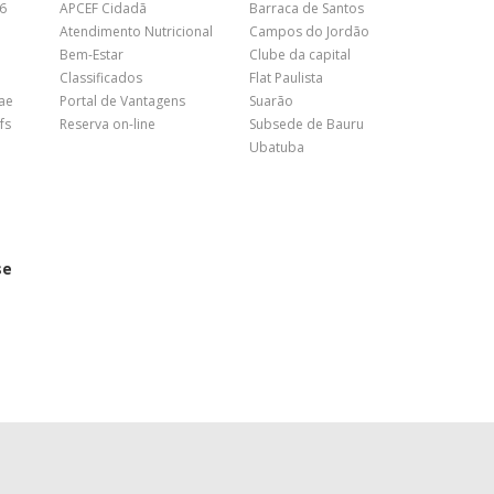
26
APCEF Cidadã
Barraca de Santos
Atendimento Nutricional
Campos do Jordão
Bem-Estar
Clube da capital
Classificados
Flat Paulista
nae
Portal de Vantagens
Suarão
fs
Reserva on-line
Subsede de Bauru
Ubatuba
se