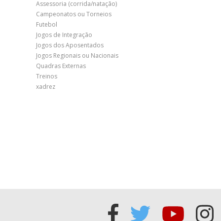
Assessoria (corrida/natação)
Campeonatos ou Torneios
Futebol
Jogos de Integração
Jogos dos Aposentados
Jogos Regionais ou Nacionais
Quadras Externas
Treinos
xadrez
Acessar
Acessar
Acess
Ac