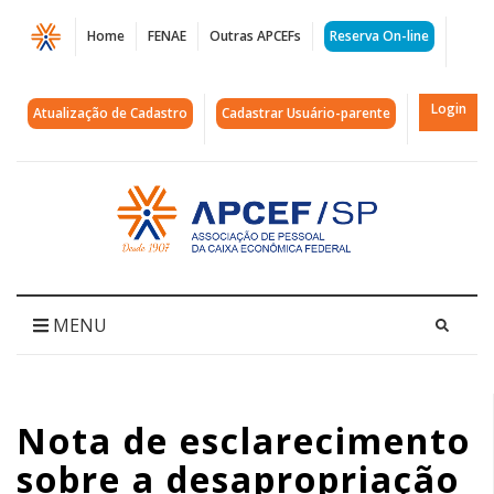
Página
Home
FENAE
Outras APCEFs
Reserva On-line
Nota
de
Login
Atualização de Cadastro
Cadastrar Usuário-parente
esclarecimento
sobre
Acessar
página
a
inicial
desapropriação
parcial
MENU
do
clube
Nota de esclarecimento
|
sobre a desapropriação
APCEF/SP