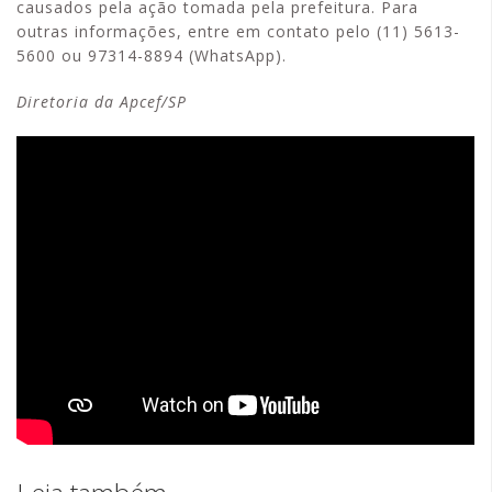
causados pela ação tomada pela prefeitura. Para
outras informações, entre em contato pelo (11) 5613-
5600 ou 97314-8894 (WhatsApp).
Diretoria da Apcef/SP